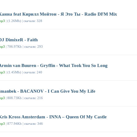
Ханна feat Кирилл Мойтон - Я Это Ты - Radio DFM Mix
mp3
| (1.26Mb) | скачали: 328
DJ DimixeR - Faith
mp3
| 706.97Kb | скачали: 293
Armin van Buuren - Gryffin - What Took You So Long
mp3
| (1.45Mb) | скачали: 240
Imanbek - BACANOV - I Can Give You My Life
mp3
| 808.73Kb | скачали: 216
Kris Kross Amsterdam - INNA – Queen Of My Castle
mp3
| 877.94Kb | скачали: 346