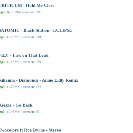
TRITICUM - Hold Me Close
mp3
| 826.72Kb | скачали: 288
SATOMIC - Black Station - ECLIPSE
mp3
| (1.25Mb) | скачали: 249
FILV - Flex on That Lead
mp3
| (1.23Mb) | скачали: 255
Rihanna - Diamonds - Annie Eidly Remix
mp3
| (1.22Mb) | скачали: 424
Kiesza - Go Back
mp3
| (1.48Mb) | скачали: 201
Twocolors ft Roe Byrne - Stereo