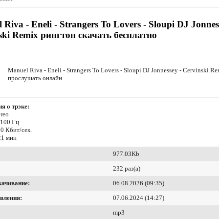
Riva - Eneli - Strangers To Lovers - Sloupi DJ Jonnes
ski Remix рингтон скачать бесплатно
Manuel Riva - Eneli - Strangers To Lovers - Sloupi DJ Jonnessey - Cervinski R
прослушать онлайн
я о трэке:
reo
4100 Гц
0 Кбит/сек.
21 мин
977.03Kb
232 раз(а)
качивание:
06.08.2026 (09:35)
вления:
07.06.2024 (14:27)
mp3