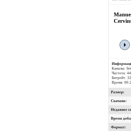
Manuel 
Cervin
Информаци
Каналы: Ste
Частота: 4
Битрейт:
32
Время: 00:
Размер:
Скачано:
Недавнее с
Время доба
Формат: