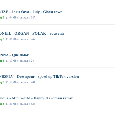
VIZE - Joris Sava - July - Ghost town
mp3
| (1.04Mb) | скачали: 347
ONEIL - ORGAN - POLAK - Souvenir
mp3
| (1.01Mb) | скачали: 247
INNA - Que dolor
mp3
| (1.17Mb) | скачали: 244
NBSPLV - Downpour - speed up TikTok version
mp3
| (1.17Mb) | скачали: 261
Indila - Mini world - Denny Hardman remix
mp3
| (1.23Mb) | скачали: 325