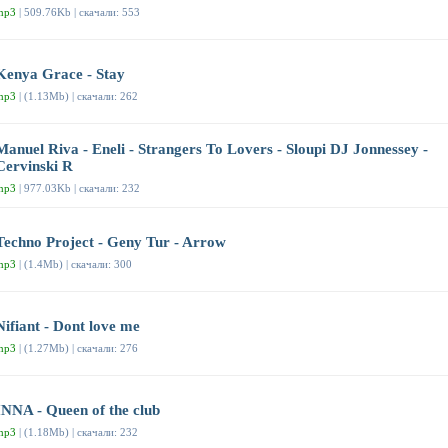
mp3
| 509.76Kb | скачали: 553
Kenya Grace - Stay
mp3
| (1.13Mb) | скачали: 262
Manuel Riva - Eneli - Strangers To Lovers - Sloupi DJ Jonnessey -
Cervinski R
mp3
| 977.03Kb | скачали: 232
Techno Project - Geny Tur - Arrow
mp3
| (1.4Mb) | скачали: 300
Nifiant - Dont love me
mp3
| (1.27Mb) | скачали: 276
INNA - Queen of the club
mp3
| (1.18Mb) | скачали: 232