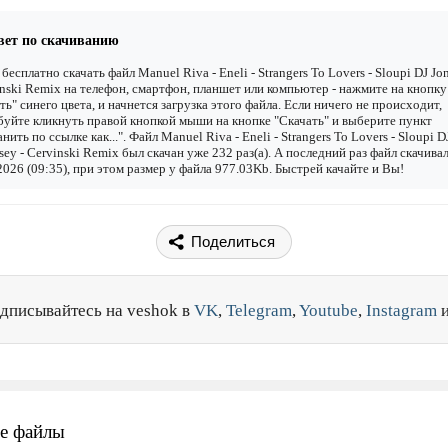
вет по скачиванию
бесплатно скачать файл Manuel Riva - Eneli - Strangers To Lovers - Sloupi DJ Jo
inski Remix на телефон, смартфон, планшет или компьютер - нажмите на кнопку
ть" синего цвета, и начнется загрузка этого файла. Если ничего не происходит,
уйте кликнуть правой кнопкой мыши на кнопке "Скачать" и выберите пункт
нить по ссылке как...". Файл Manuel Riva - Eneli - Strangers To Lovers - Sloupi D
sey - Cervinski Remix был скачан уже 232 раз(а). А последний раз файл скачива
2026 (09:35), при этом размер у файла 977.03Kb. Быстрей качайте и Вы!
Поделиться
дписывайтесь на veshok в
VK
,
Telegram
,
Youtube
,
Instagram
е файлы