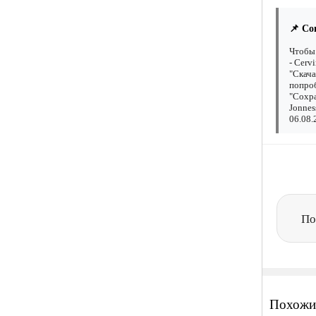
📌 Со
Чтобы 
- Cerv
"Скача
попроб
"Сохра
Jonnes
06.08.
По
Похожи