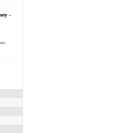
sey -
emix