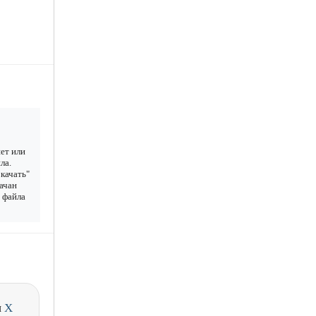
ет или
ла.
качать"
качан
у файла
и
X