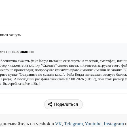
шься заснуть
вет по скачиванию
бесплатно скачать файл Когда пытаешься заснуть на телефон, смартфон, планш
тер - нажмите на кнопку "Скачать" синего цвета, и начнется загрузка этого фай
ичего не происходит, попробуйте кликнуть правой кнопкой мыши на кнопке "С
рите пункт "Сохранить по ссылке как...". Файл Когда пытаешься заснуть был с
1 раз(а). А последний раз файл скачивали 02.08.2026 (10:17), при этом размер 
. Быстрей качайте и Вы!
Поделиться
дписывайтесь на veshok в
VK
,
Telegram
,
Youtube
,
Instagram