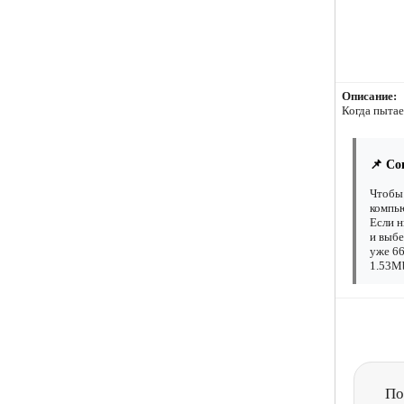
Описание:
Когда пытае
📌 Со
Чтобы 
компью
Если н
и выбе
уже 66
1.53Mb
По