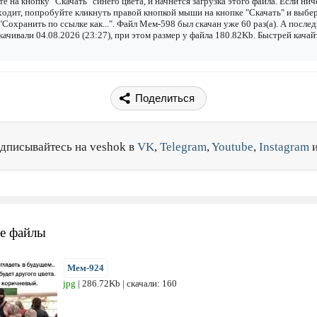
е на кнопку "Скачать" синего цвета, и начнется загрузка этого файла. Если нич
одит, попробуйте кликнуть правой кнопкой мыши на кнопке "Скачать" и выбе
"Сохранить по ссылке как...". Файл Мем-598 был скачан уже 60 раз(а). А после
качивали 04.08.2026 (23:27), при этом размер у файла 180.82Kb. Быстрей качай
Поделиться
дписывайтесь на veshok в
VK
,
Telegram
,
Youtube
,
Instagram
е файлы
Мем-924
jpg
| 286.72Kb | скачали: 160