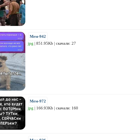
Мем-942
jpg
| 851.95Kb | скачали: 27
Мем-972
jpg
| 166.93Kb | скачали: 160