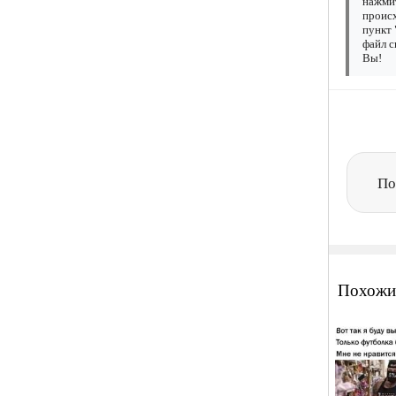
нажмит
происх
пункт 
файл с
Вы!
По
Похожи