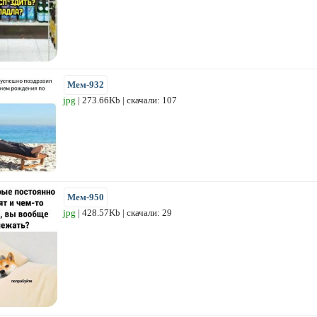
Мем-932
jpg
| 273.66Kb | скачали: 107
Мем-950
jpg
| 428.57Kb | скачали: 29