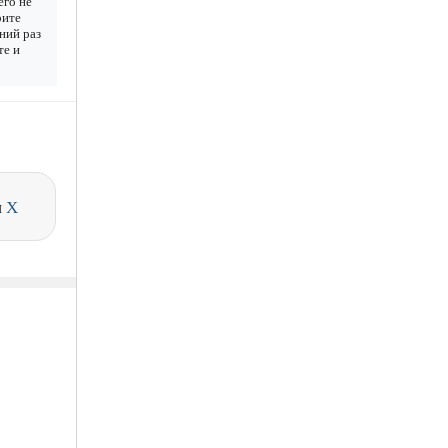
его не
рите
дний раз
те и
и
X