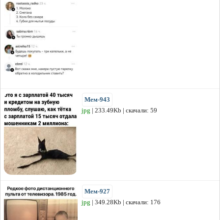
Мем-943
jpg
| 233.49Kb | скачали: 59
Мем-927
jpg
| 349.28Kb | скачали: 176