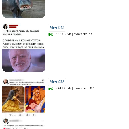
Мем-945
jpg
| 388.02Kb | скачали: 73
Мем-928
jpg
| 241.08Kb | скачали: 187