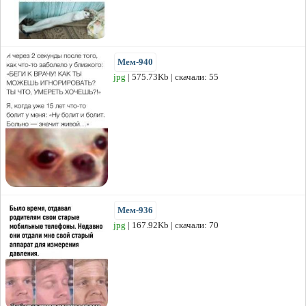
Мем-940
jpg
| 575.73Kb | скачали: 55
Мем-936
jpg
| 167.92Kb | скачали: 70