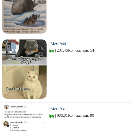
Мем-944
jpg
| 231.45Kb | скачали: 54
Мем-931
jpg
| 633.31Kb | скачали: 99