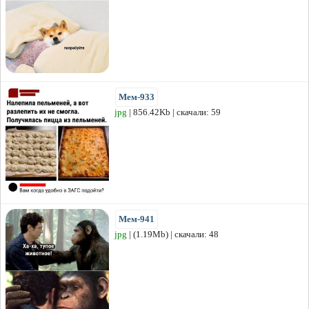
Мем-933
jpg
| 856.42Kb | скачали: 59
Мем-941
jpg
| (1.19Mb) | скачали: 48