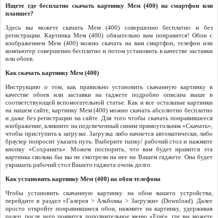
Ищете где бесплатно скачать картинку Мем (400) на смартфон или
планшет?
Здесь вы можете скачать Мем (400) совершенно бесплатно и без
регистрации. Картинка Мем (400) обязательно вам понравится! Обои с
изображением Мем (400) можно скачать на вам смартфон, телефон или
компьютер совершенно бесплатно и потом установить в качестве заставки
или обоев.
Как скачать картинку Мем (400)
Инструкцию о том, как правильно установить скачанную картинку в
качестве обоев или заставки на гаджете подробно описана выше в
соответствующей вспомогательной статье. Как и все остальные картинки
на нашем сайте, картинку Мем (400) можно скачать абсолютно бесплатно
и даже без регистрации на сайте. Для того чтобы скачать понравившееся
изображение, кликните на подсвеченный синим прямоугольник «Скачать»,
чтобы приступить к загрузке. Загрузка либо начнется автоматически, либо
браузер попросит указать путь. Выберите папку/ рабочий стол и нажмите
кнопку «Сохранить». Можем поспорить, что вам будет нравится эта
картинка сколько бы вы не смотрели на нее на Вашем гаджете. Она будет
украшать рабочий стол Вашего гаджета очень долго.
Как установить картинку Мем (400) на обои телефона
Чтобы установить скачанную картинку на обои вашего устройства,
перейдите в раздел «Галерея > Альбомы > Загрузки» (Download). Далее
просто откройте понравившиеся обои, нажмите на картинку, удерживая
палец, после чего появится дополнительное меню «Ещё», где вы можете