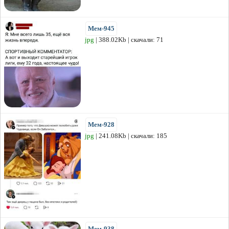
Мем-945
jpg
| 388.02Kb | скачали: 71
Мем-928
jpg
| 241.08Kb | скачали: 185
Мем-938