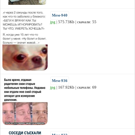
Мем-940
jpg
| 575.73Kb | скачали: 55
Мем-936
jpg
| 167.92Kb | скачали: 69