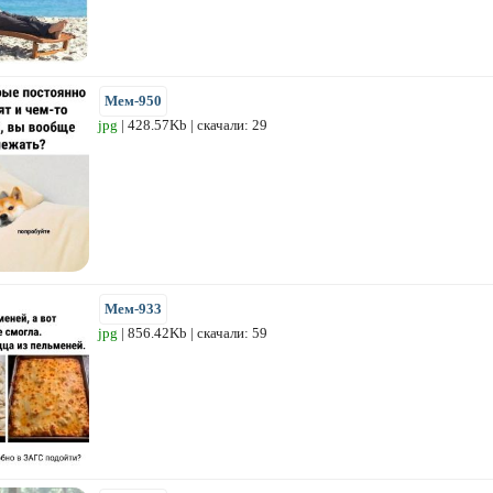
Мем-950
jpg
| 428.57Kb | скачали: 29
Мем-933
jpg
| 856.42Kb | скачали: 59