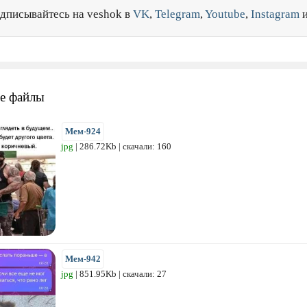
дписывайтесь на veshok в
VK
,
Telegram
,
Youtube
,
Instagram
е файлы
Мем-924
jpg
| 286.72Kb | скачали: 160
Мем-942
jpg
| 851.95Kb | скачали: 27