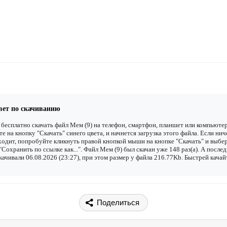
вет по скачиванию
бесплатно скачать файл Мем (9) на телефон, смартфон, планшет или компьютер
е на кнопку "Скачать" синего цвета, и начнется загрузка этого файла. Если нич
одит, попробуйте кликнуть правой кнопкой мыши на кнопке "Скачать" и выбе
"Сохранить по ссылке как...". Файл Мем (9) был скачан уже 148 раз(а). А после
качивали 06.08.2026 (23:27), при этом размер у файла 216.77Kb. Быстрей качай
Поделиться