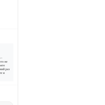
 -
его не
рите
дний раз
те и