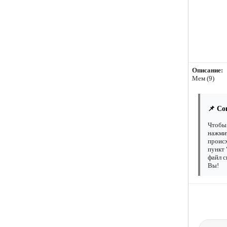
Описание:
Мем (9)
📌 Со
Чтобы 
нажмит
происх
пункт 
файл с
Вы!