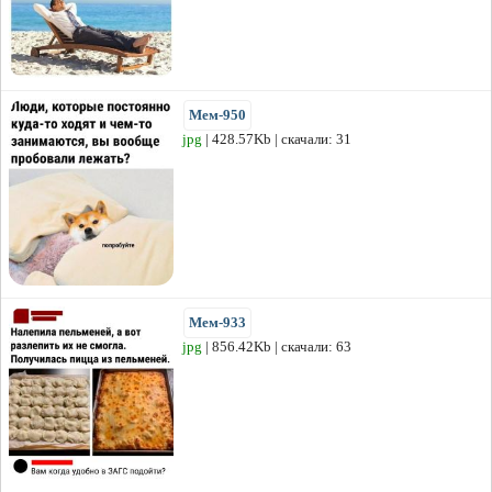
Мем-950
jpg
| 428.57Kb | скачали: 31
Мем-933
jpg
| 856.42Kb | скачали: 63