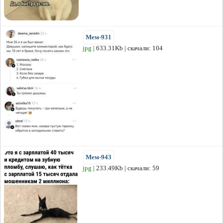
Мем-931
jpg
| 633.31Kb | скачали: 104
Мем-943
jpg
| 233.49Kb | скачали: 59