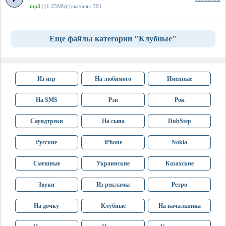
mp3
| (1.25Mb) | скачали: 391
Еще файлы категории "Клубные"
Из игр
На любимого
Именные
На SMS
Рэп
Рок
Саундтреки
На сына
DubStep
Русские
iPhone
Nokia
Смешные
Украинские
Казахские
Звуки
Из рекламы
Ретро
На дочку
Клубные
На начальника