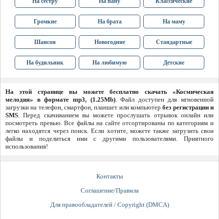
На сестру
На папу
Классические
Громкие
На брата
На маму
Шансон
Новогодние
Стандартные
На будильник
На любимую
Детские
На этой странице вы можете бесплатно скачать «Космическая
мелодия» в формате mp3, (1.25Mb)
. Файл доступен для мгновенной
загрузки на телефон, смартфон, планшет или компьютер
без регистрации и
SMS
. Перед скачиванием вы можете прослушать отрывок онлайн или
посмотреть превью. Все файлы на сайте отсортированы по категориям и
легко находятся через поиск. Если хотите, можете также загрузить свои
файлы и поделиться ими с другими пользователями. Приятного
использования!
Контакты
Соглашение/Правила
Для правообладателей / Copyright (DMCA)