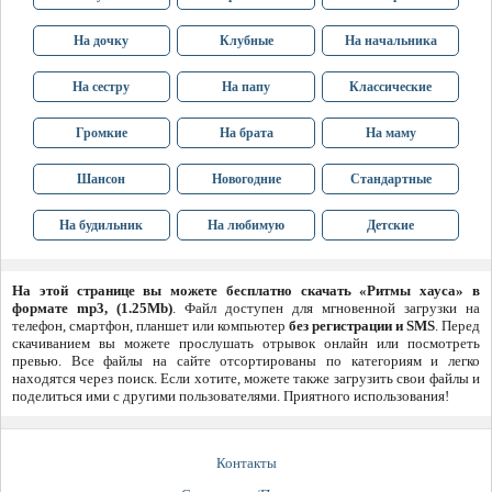
На дочку
Клубные
На начальника
На сестру
На папу
Классические
Громкие
На брата
На маму
Шансон
Новогодние
Стандартные
На будильник
На любимую
Детские
На этой странице вы можете бесплатно скачать «Ритмы хауса» в
формате mp3, (1.25Mb)
. Файл доступен для мгновенной загрузки на
телефон, смартфон, планшет или компьютер
без регистрации и SMS
. Перед
скачиванием вы можете прослушать отрывок онлайн или посмотреть
превью. Все файлы на сайте отсортированы по категориям и легко
находятся через поиск. Если хотите, можете также загрузить свои файлы и
поделиться ими с другими пользователями. Приятного использования!
Контакты