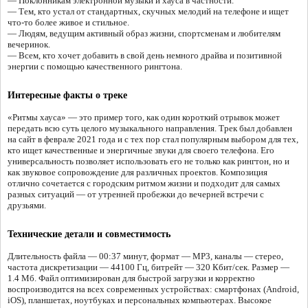
— Поклонникам электронной музыки и хауса в частности.
— Тем, кто устал от стандартных, скучных мелодий на телефоне и ищет
что-то более живое и стильное.
— Людям, ведущим активный образ жизни, спортсменам и любителям
вечеринок.
— Всем, кто хочет добавить в свой день немного драйва и позитивной
энергии с помощью качественного рингтона.
Интересные факты о треке
«Ритмы хауса» — это пример того, как один короткий отрывок может
передать всю суть целого музыкального направления. Трек был добавлен
на сайт в феврале 2021 года и с тех пор стал популярным выбором для тех,
кто ищет качественные и энергичные звуки для своего телефона. Его
универсальность позволяет использовать его не только как рингтон, но и
как звуковое сопровождение для различных проектов. Композиция
отлично сочетается с городским ритмом жизни и подходит для самых
разных ситуаций — от утренней пробежки до вечерней встречи с
друзьями.
Технические детали и совместимость
Длительность файла — 00:37 минут, формат — MP3, каналы — стерео,
частота дискретизации — 44100 Гц, битрейт — 320 Кбит/сек. Размер —
1.4 Мб. Файл оптимизирован для быстрой загрузки и корректно
воспроизводится на всех современных устройствах: смартфонах (Android,
iOS), планшетах, ноутбуках и персональных компьютерах. Высокое