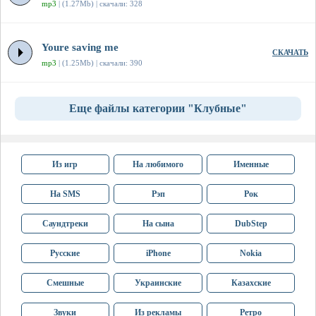
mp3
| (1.27Mb) | скачали: 328
Youre saving me
СКАЧАТЬ
mp3
| (1.25Mb) | скачали: 390
Еще файлы категории "Клубные"
Из игр
На любимого
Именные
На SMS
Рэп
Рок
Саундтреки
На сына
DubStep
Русские
iPhone
Nokia
Смешные
Украинские
Казахские
Звуки
Из рекламы
Ретро