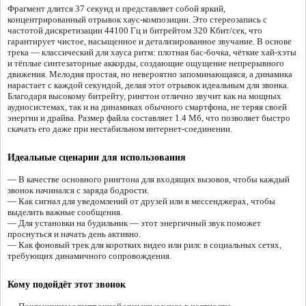
Фрагмент длится 37 секунд и представляет собой яркий,
концентрированный отрывок хаус-композиции. Это стереозапись с
частотой дискретизации 44100 Гц и битрейтом 320 Кбит/сек, что
гарантирует чистое, насыщенное и детализированное звучание. В основе
трека — классический для хауса ритм: плотная бас-бочка, чёткие хай-хэты
и тёплые синтезаторные аккорды, создающие ощущение непрерывного
движения. Мелодия простая, но невероятно запоминающаяся, а динамика
нарастает с каждой секундой, делая этот отрывок идеальным для звонка.
Благодаря высокому битрейту, рингтон отлично звучит как на мощных
аудиосистемах, так и на динамиках обычного смартфона, не теряя своей
энергии и драйва. Размер файла составляет 1.4 Мб, что позволяет быстро
скачать его даже при нестабильном интернет-соединении.
Идеальные сценарии для использования
— В качестве основного рингтона для входящих вызовов, чтобы каждый
звонок начинался с заряда бодрости.
— Как сигнал для уведомлений от друзей или в мессенджерах, чтобы
выделить важные сообщения.
— Для установки на будильник — этот энергичный звук поможет
проснуться и начать день активно.
— Как фоновый трек для коротких видео или рилс в социальных сетях,
требующих динамичного сопровождения.
Кому подойдёт этот звонок