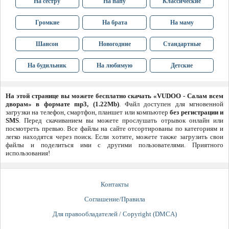
На сестру
На папу
Классические
Громкие
На брата
На маму
Шансон
Новогодние
Стандартные
На будильник
На любимую
Детские
На этой странице вы можете бесплатно скачать «VUDOO - Салам всем
дворам» в формате mp3, (1.22Mb)
. Файл доступен для мгновенной
загрузки на телефон, смартфон, планшет или компьютер
без регистрации и
SMS
. Перед скачиванием вы можете прослушать отрывок онлайн или
посмотреть превью. Все файлы на сайте отсортированы по категориям и
легко находятся через поиск. Если хотите, можете также загрузить свои
файлы и поделиться ими с другими пользователями. Приятного
использования!
Контакты
Соглашение/Правила
Для правообладателей / Copyright (DMCA)