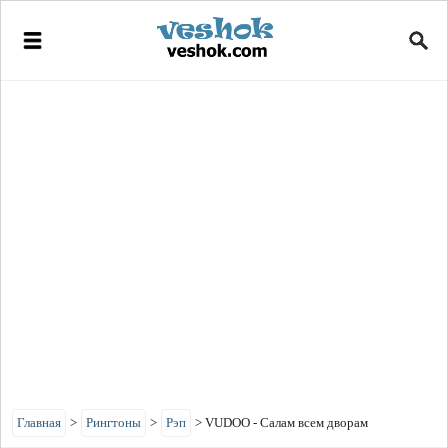
Главная
>
Рингтоны
>
Рэп
>
VUDOO - Салам всем дворам