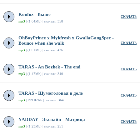
Konfuz - Выше
СКАЧАТЬ
mp3
| (1.04Mb) | скачали: 358
OhBoyPrince x Mykfresh x GwallaGangSpec -
Bounce when she walk
СКАЧАТЬ
mp3
| (1.01Mb) | скачали: 426
TARAS - An Bozhek - The end
СКАЧАТЬ
mp3
| (1.47Mb) | скачали: 340
TARAS - Шумоголовая в деле
СКАЧАТЬ
mp3
| 799.02Kb | скачали: 364
YADDAY - Экспайн - Матрица
СКАЧАТЬ
mp3
| (1.23Mb) | скачали: 251