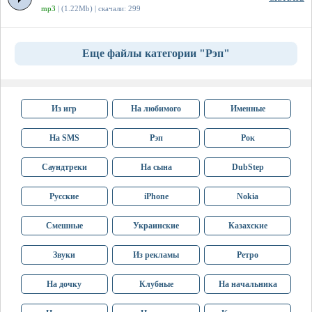
mp3
| (1.22Mb) | скачали: 299
Еще файлы категории "Рэп"
Из игр
На любимого
Именные
На SMS
Рэп
Рок
Саундтреки
На сына
DubStep
Русские
iPhone
Nokia
Смешные
Украинские
Казахские
Звуки
Из рекламы
Ретро
На дочку
Клубные
На начальника