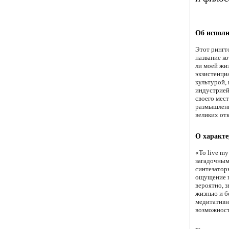
Об исполн
Этот рингт
название ко
ли моей жи
экзистенци
культурой,
индустрией
своего мест
размышлени
великих от
О характе
«To live my
загадочным
синтезатор
ощущение п
вероятно, 
жизнью и бе
медитативн
возможност