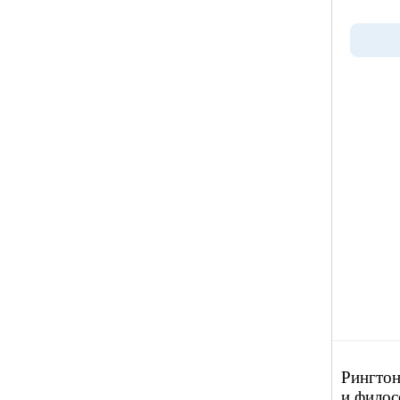
Рингтон 
и филос