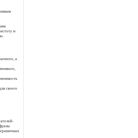
мчивым
ким
чистоту и
ю.
ычного, а
умчивого,
значимость
для своего
сателей-
 фразы
езграничных
.