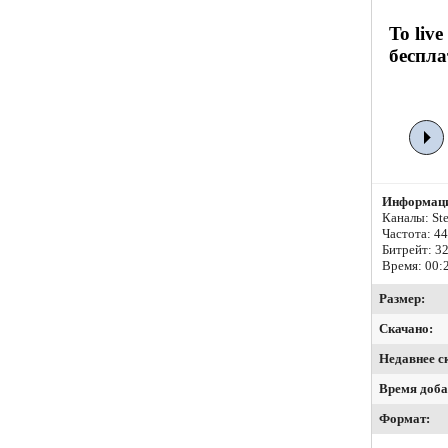
To live
беспла
Информаци
Каналы: Ste
Частота: 4
Битрейт:
32
Время: 00:
Размер:
Скачано:
Недавнее с
Время доба
Формат: