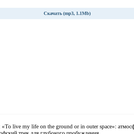
Скачать (mp3, 1.1Mb)
«To live my life on the ground or in outer space»: атмо
офский трек для глубокого пробуждения