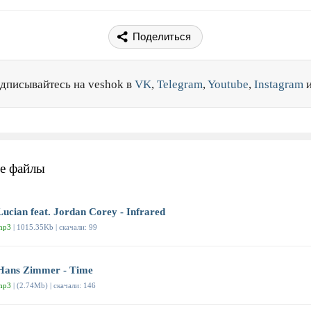
Поделиться
дписывайтесь на veshok в
VK
,
Telegram
,
Youtube
,
Instagram
е файлы
Lucian feat. Jordan Corey - Infrared
mp3
| 1015.35Kb | скачали: 99
Hans Zimmer - Time
mp3
| (2.74Mb) | скачали: 146