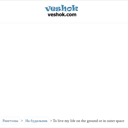
>
Рингтоны
>
На будильник
>
To live my life on the ground or in outer space