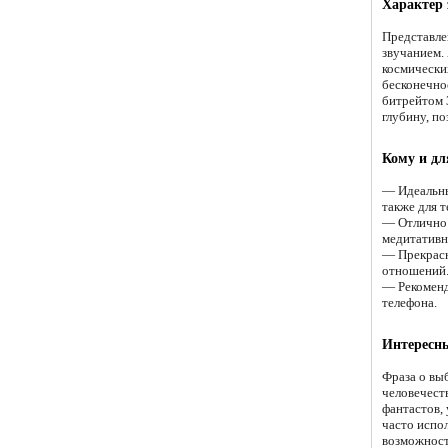
Характер 
Представле
звучанием.
космически
бесконечно
битрейтом 
глубину, п
Кому и дл
— Идеальны
также для т
— Отлично 
медитативн
— Прекрасн
отношений
— Рекоменд
телефона.
Интересны
Фраза о вы
человечеств
фантастов,
часто испо
возможност