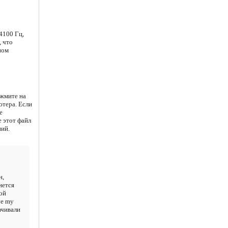
4100 Гц,
, что
ном
ажмите на
ютера. Если
е
е этот файл
ний.
н,
нется
ой
ve my
качивали