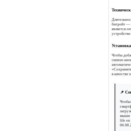
Техническ
Длительнос
битрейт — 3
является о
устройстве
Установка
Чтобы доба
синюю кноп
автоматиче
«Сохранить 
в качестве 
📌 Со
Чтобы 
смартф
загруз
мыши н
life o
06.08.