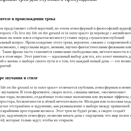
ителе и происхождении трека
он представляет собой короткий, но очень атмосферный и философский аудиоф
торого «To live my life on the ground or in outer space» (в переводе с английск
знью на земле или в открытом космосе») ставит перед слушателем глубокий
альный вопрос. Происхождение этого трека, вероятно, связано с современной 
 возможно, с вирусными видео, мемами, научно-фантастическими фильмами ил
. Такие фразы часто становятся символами свободомыслия, мечтательности и 
а в этом мире. Этот рингтон — идеальный выбор для тех, кто хочет начинать д
й о жизни, о выборе своего пути и о том, что каждый новый день — это возм
крытий.
ре звучания и стиле
 life on the ground or in outer space» отличается глубоким, атмосферным и немн
 звучанием. В этом фрагменте, скорее всего, слышны мягкие, «космические»
ные пэды, возможно, отдалённые голосовые наложения или звуковые эффекты,
ростора, бесконечности и лёгкой мечтательности. Мелодия или голосовая пода
звучат отстранённо и задумчиво, как размышление о выборе между привычной
скрайними просторами космоса. Этот трек не будит резко, а скорее создаёт
ую, задумчивую атмосферу, позволяя начать день с ощущения, что мир полон з
ей, которые только ждут, чтобы их открыли.