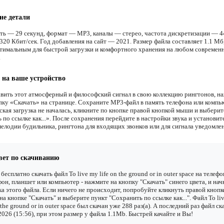
ие детали
ть — 29 секунд, формат — MP3, каналы — стерео, частота дискретизации — 4
20 Кбит/сек. Год добавления на сайт — 2021. Размер файла составляет 1.1 Мб
птимальным для быстрой загрузки и комфортного хранения на любом современ
.
 на ваше устройство
вить этот атмосферный и философский сигнал в свою коллекцию рингтонов, н
ку «Скачать» на странице. Сохраните MP3-файл в память телефона или компь
ская загрузка не началась, кликните по кнопке правой кнопкой мыши и выберит
по ссылке как...». После сохранения перейдите в настройки звука и установит
мелодии будильника, рингтона для входящих звонков или для сигнала уведомле
вет по скачиванию
бесплатно скачать файл To live my life on the ground or in outer space на телефо
он, планшет или компьютер - нажмите на кнопку "Скачать" синего цвета, и нач
ка этого файла. Если ничего не происходит, попробуйте кликнуть правой кнопк
а кнопке "Скачать" и выберите пункт "Сохранить по ссылке как...". Файл To li
n the ground or in outer space был скачан уже 288 раз(а). А последний раз файл с
2026 (15:56), при этом размер у файла 1.1Mb. Быстрей качайте и Вы!