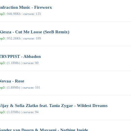
Infraction Music - Fireworx
mp3
| 946.98Kb | скачали: 135
Kiesza - Cut Me Loose (SeeB Remix)
mp3
| 952.26Kb | скачали: 109
TRVPPIST - Abbadon
mp3
| (1.18Mb) | скачали: 90
Novaa - Rose
mp3
| (1.89Mb) | скачали: 101
Vijay & Sofia Zlatko feat. Tania Zygar - Wildest Dreams
mp3
| (1.03Mb) | скачали: 94
Sander van Doorn & Mayaeni - Nothing Inside