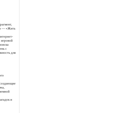
рагмент,
ого — «Жить
интернет-
и игровой
поиска
ень с
ожность для
ого
 создающие
ча,
 земной
агадок и