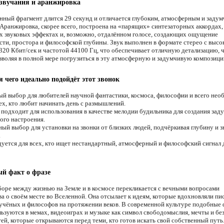
звучания и аранжировка
нный фрагмент длится 29 секунд и отличается глубоким, атмосферным и заду
 Аранжировка, скорее всего, построена на «парящих» синтезаторных аккордах,
х звуковых эффектах и, возможно, отдалённом голосе, создающих ощущение
сти, простора и философской глубины. Звук выполнен в формате стерео с высо
320 Кбит/сек и частотой 44100 Гц, что обеспечивает отличную детализацию, 
озволяя в полной мере погрузиться в эту атмосферную и задумчивую композици
я чего идеально подойдёт этот звонок
й выбор для любителей научной фантастики, космоса, философии и всего необ
ех, кто любит начинать день с размышлений.
подходит для использования в качестве мелодии будильника для создания зад
ого настроения.
ый выбор для установки на звонки от близких людей, подчёркивая глубину и 
.
уется для всех, кто ищет нестандартный, атмосферный и философский сигнал 
й факт о фразе
боре между жизнью на Земле и в космосе перекликается с вечными вопросами
а о своём месте во Вселенной. Она отсылает к идеям, которые вдохновляли пи
 учёных и философов на протяжении веков. В современной культуре подобные
льзуются в мемах, видеоиграх и музыке как символ свободомыслия, мечты и б
ей, которые открываются перед теми, кто готов искать свой собственный путь