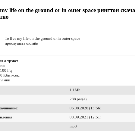
 my life on the ground or in outer space рингтон скач
тно
To live my life on the ground or in outer space
прослушать онлайн
я о трэке:
reo
4100 Гц
0 Кбит/сек.
29 мин
1.1Mb
288 раз(а)
качивание:
06.08.2026 (15:56)
вления:
08.09.2021 (12:51)
mp3