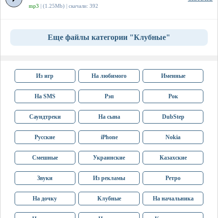
mp3
| (1.25Mb) | скачали: 392
Еще файлы категории "Клубные"
Из игр
На любимого
Именные
На SMS
Рэп
Рок
Саундтреки
На сына
DubStep
Русские
iPhone
Nokia
Смешные
Украинские
Казахские
Звуки
Из рекламы
Ретро
На дочку
Клубные
На начальника