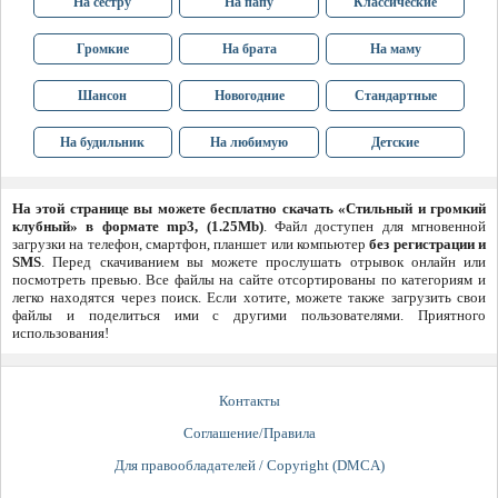
На сестру
На папу
Классические
Громкие
На брата
На маму
Шансон
Новогодние
Стандартные
На будильник
На любимую
Детские
На этой странице вы можете бесплатно скачать «Стильный и громкий
клубный» в формате mp3, (1.25Mb)
. Файл доступен для мгновенной
загрузки на телефон, смартфон, планшет или компьютер
без регистрации и
SMS
. Перед скачиванием вы можете прослушать отрывок онлайн или
посмотреть превью. Все файлы на сайте отсортированы по категориям и
легко находятся через поиск. Если хотите, можете также загрузить свои
файлы и поделиться ими с другими пользователями. Приятного
использования!
Контакты
Соглашение/Правила
Для правообладателей / Copyright (DMCA)