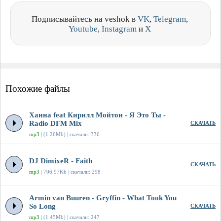
Подписывайтесь на veshok в
VK
,
Telegram
,
Youtube
,
Instagram
и
X
Похожие файлы
Ханна feat Кирилл Мойтон - Я Это Ты -
Radio DFM Mix
СКАЧАТЬ
mp3
| (1.26Mb) | скачали: 336
DJ DimixeR - Faith
СКАЧАТЬ
mp3
| 706.97Kb | скачали: 298
Armin van Buuren - Gryffin - What Took You
So Long
СКАЧАТЬ
mp3
| (1.45Mb) | скачали: 247