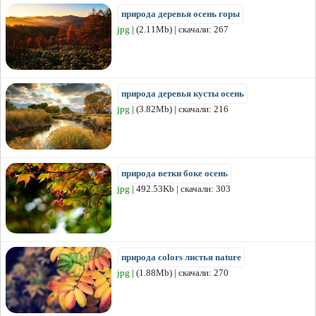
природа деревья осень горы
jpg
| (2.11Mb) | скачали: 267
природа деревья кусты осень
jpg
| (3.82Mb) | скачали: 216
природа ветки боке осень
jpg
| 492.53Kb | скачали: 303
природа colors листья nature
jpg
| (1.88Mb) | скачали: 270