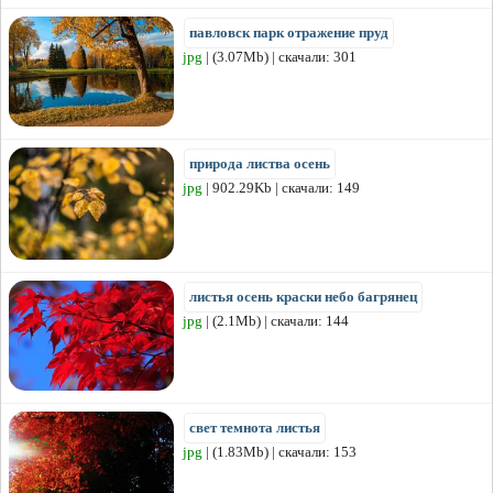
павловск парк отражение пруд
jpg
| (3.07Mb) | скачали: 301
природа листва осень
jpg
| 902.29Kb | скачали: 149
листья осень краски небо багрянец
jpg
| (2.1Mb) | скачали: 144
свет темнота листья
jpg
| (1.83Mb) | скачали: 153