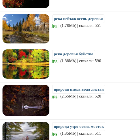
река пейзаж осень деревья
jpg
| (1.78Mb) | скачали: 551
река деревья буйство
jpg
| (1.88Mb) | скачали: 590
природа птица вода листья
jpg
| (2.65Mb) | скачали: 520
природа утро осень мосток
jpg
| (1.35Mb) | скачали: 511