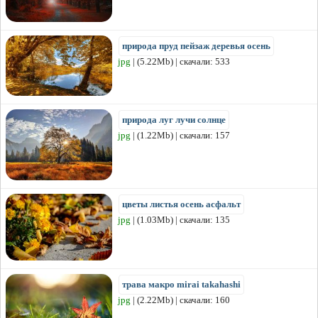
природа пруд пейзаж деревья осень
jpg
| (5.22Mb) | скачали: 533
природа луг лучи солнце
jpg
| (1.22Mb) | скачали: 157
цветы листья осень асфальт
jpg
| (1.03Mb) | скачали: 135
трава макро mirai takahashi
jpg
| (2.22Mb) | скачали: 160