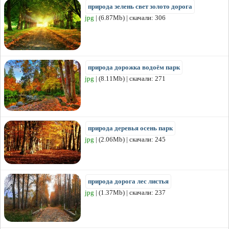
природа зелень свет золото дорога
jpg
| (6.87Mb) | скачали: 306
природа дорожка водоём парк
jpg
| (8.11Mb) | скачали: 271
природа деревья осень парк
jpg
| (2.06Mb) | скачали: 245
природа дорога лес листья
jpg
| (1.37Mb) | скачали: 237