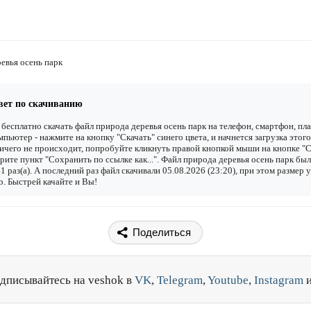
евья осень парк
вет по скачиванию
бесплатно скачать файл природа деревья осень парк на телефон, смартфон, пл
мпьютер - нажмите на кнопку "Скачать" синего цвета, и начнется загрузка этого
ичего не происходит, попробуйте кликнуть правой кнопкой мыши на кнопке "С
рите пункт "Сохранить по ссылке как...". Файл природа деревья осень парк был
1 раз(а). А последний раз файл скачивали 05.08.2026 (23:20), при этом размер 
. Быстрей качайте и Вы!
Поделиться
дписывайтесь на veshok в
VK
,
Telegram
,
Youtube
,
Instagram