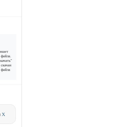
аншет
 файла.
качать"
 скачан
у файла
и
X