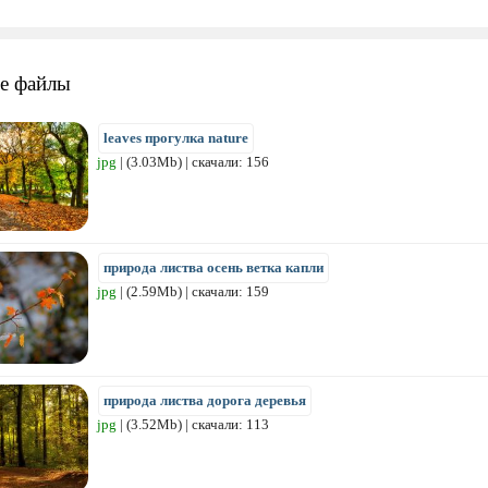
е файлы
leaves прогулка nature
jpg
| (3.03Mb) | скачали: 156
природа листва осень ветка капли
jpg
| (2.59Mb) | скачали: 159
природа листва дорога деревья
jpg
| (3.52Mb) | скачали: 113