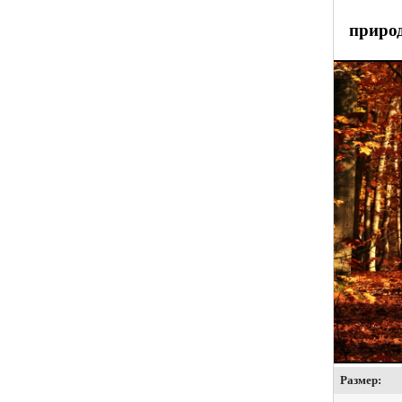
природ
Размер: