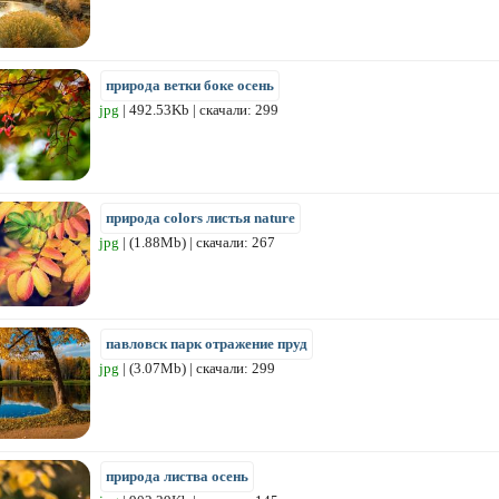
природа ветки боке осень
jpg
| 492.53Kb | скачали: 299
природа colors листья nature
jpg
| (1.88Mb) | скачали: 267
павловск парк отражение пруд
jpg
| (3.07Mb) | скачали: 299
природа листва осень