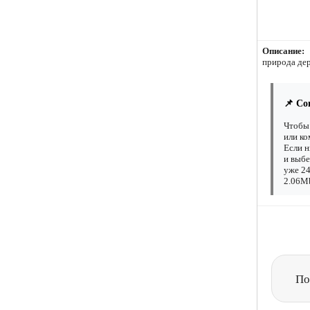
Описание:
природа дер
📌 Со
Чтобы 
или ко
Если н
и выбе
уже 24
2.06Mb
По