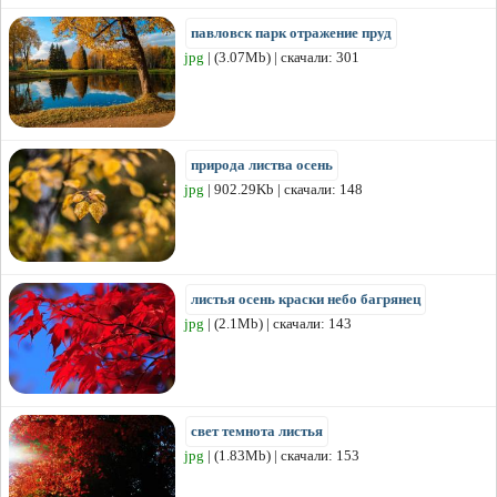
павловск парк отражение пруд
jpg
| (3.07Mb) | скачали: 301
природа листва осень
jpg
| 902.29Kb | скачали: 148
листья осень краски небо багрянец
jpg
| (2.1Mb) | скачали: 143
свет темнота листья
jpg
| (1.83Mb) | скачали: 153