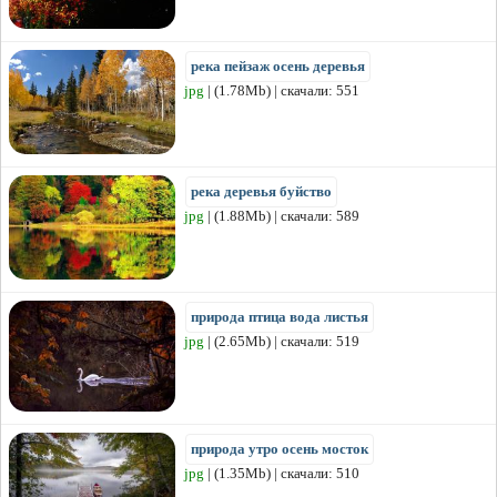
река пейзаж осень деревья
jpg
| (1.78Mb) | скачали: 551
река деревья буйство
jpg
| (1.88Mb) | скачали: 589
природа птица вода листья
jpg
| (2.65Mb) | скачали: 519
природа утро осень мосток
jpg
| (1.35Mb) | скачали: 510