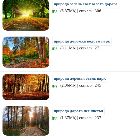
природа зелень свет золото дорога
jpg
| (6.87Mb) | скачали: 306
природа дорожка водоём парк
jpg
| (8.11Mb) | скачали: 271
природа деревья осень парк
jpg
| (2.06Mb) | скачали: 245
природа дорога лес листья
jpg
| (1.37Mb) | скачали: 237