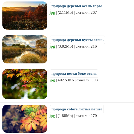
природа деревья осень горы
jpg
| (2.11Mb) | скачали: 267
природа деревья кусты осень
jpg
| (3.82Mb) | скачали: 216
природа ветки боке осень
jpg
| 492.53Kb | скачали: 303
природа colors листья nature
jpg
| (1.88Mb) | скачали: 270