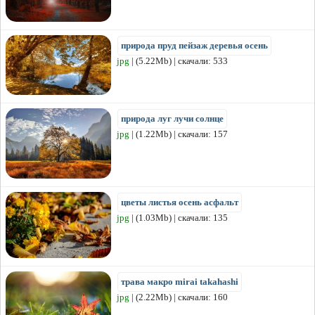
природа пруд пейзаж деревья осень
jpg
| (5.22Mb) | скачали: 533
природа луг лучи солнце
jpg
| (1.22Mb) | скачали: 157
цветы листья осень асфальт
jpg
| (1.03Mb) | скачали: 135
трава макро mirai takahashi
jpg
| (2.22Mb) | скачали: 160