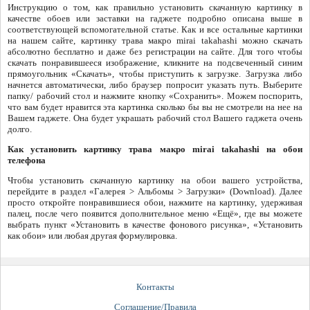
Инструкцию о том, как правильно установить скачанную картинку в
качестве обоев или заставки на гаджете подробно описана выше в
соответствующей вспомогательной статье. Как и все остальные картинки
на нашем сайте, картинку трава макро mirai takahashi можно скачать
абсолютно бесплатно и даже без регистрации на сайте. Для того чтобы
скачать понравившееся изображение, кликните на подсвеченный синим
прямоугольник «Скачать», чтобы приступить к загрузке. Загрузка либо
начнется автоматически, либо браузер попросит указать путь. Выберите
папку/ рабочий стол и нажмите кнопку «Сохранить». Можем поспорить,
что вам будет нравится эта картинка сколько бы вы не смотрели на нее на
Вашем гаджете. Она будет украшать рабочий стол Вашего гаджета очень
долго.
Как установить картинку трава макро mirai takahashi на обои
телефона
Чтобы установить скачанную картинку на обои вашего устройства,
перейдите в раздел «Галерея > Альбомы > Загрузки» (Download). Далее
просто откройте понравившиеся обои, нажмите на картинку, удерживая
палец, после чего появится дополнительное меню «Ещё», где вы можете
выбрать пункт «Установить в качестве фонового рисунка», «Установить
как обои» или любая другая формулировка.
Контакты
Соглашение/Правила