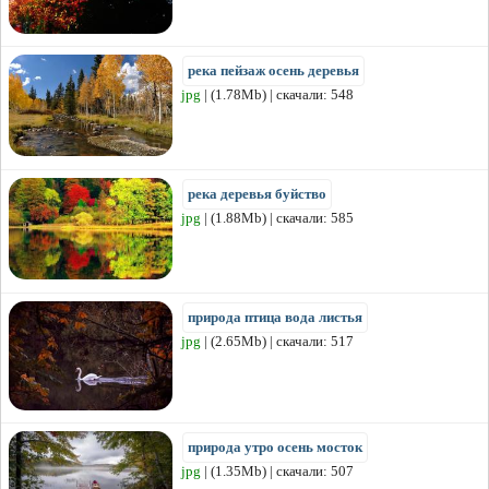
река пейзаж осень деревья
jpg
| (1.78Mb) | скачали: 548
река деревья буйство
jpg
| (1.88Mb) | скачали: 585
природа птица вода листья
jpg
| (2.65Mb) | скачали: 517
природа утро осень мосток
jpg
| (1.35Mb) | скачали: 507