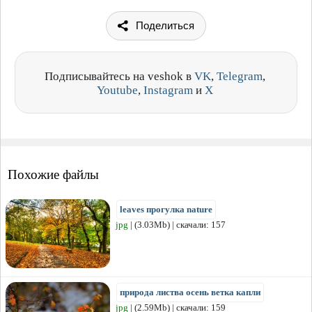
Поделиться
Подписывайтесь на veshok в
VK
,
Telegram
,
Youtube
,
Instagram
и
X
Похожие файлы
leaves прогулка nature
jpg
| (3.03Mb) | скачали: 157
природа листва осень ветка капли
jpg
| (2.59Mb) | скачали: 159