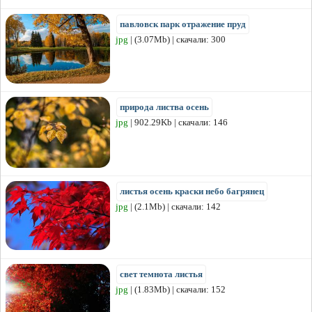
павловск парк отражение пруд
jpg
| (3.07Mb) | скачали: 300
природа листва осень
jpg
| 902.29Kb | скачали: 146
листья осень краски небо багрянец
jpg
| (2.1Mb) | скачали: 142
свет темнота листья
jpg
| (1.83Mb) | скачали: 152