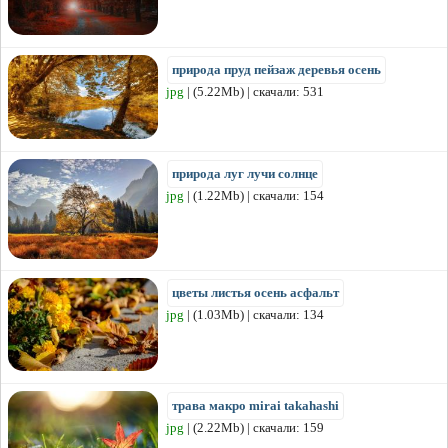
природа пруд пейзаж деревья осень
jpg
| (5.22Mb) | скачали: 531
природа луг лучи солнце
jpg
| (1.22Mb) | скачали: 154
цветы листья осень асфальт
jpg
| (1.03Mb) | скачали: 134
трава макро mirai takahashi
jpg
| (2.22Mb) | скачали: 159