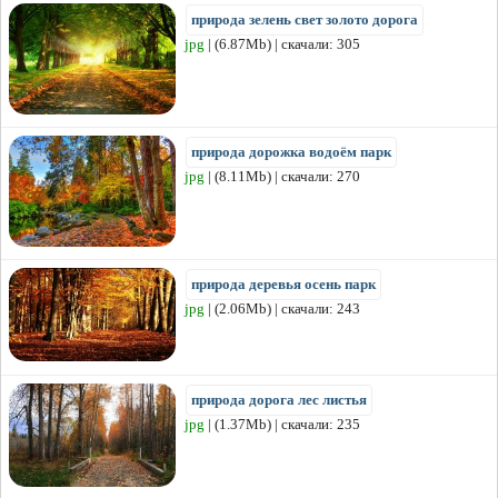
природа зелень свет золото дорога
jpg
| (6.87Mb) | скачали: 305
природа дорожка водоём парк
jpg
| (8.11Mb) | скачали: 270
природа деревья осень парк
jpg
| (2.06Mb) | скачали: 243
природа дорога лес листья
jpg
| (1.37Mb) | скачали: 235