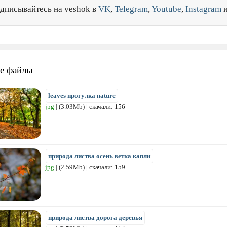
дписывайтесь на veshok в
VK
,
Telegram
,
Youtube
,
Instagram
е файлы
leaves прогулка nature
jpg
| (3.03Mb) | скачали: 156
природа листва осень ветка капли
jpg
| (2.59Mb) | скачали: 159
природа листва дорога деревья