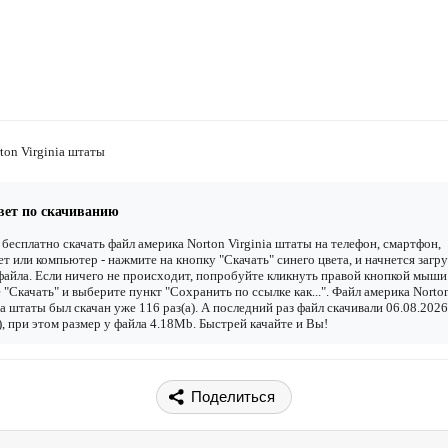
ton Virginia штаты
вет по скачиванию
бесплатно скачать файл америка Norton Virginia штаты на телефон, смартфон,
т или компьютер - нажмите на кнопку "Скачать" синего цвета, и начнется загру
файла. Если ничего не происходит, попробуйте кликнуть правой кнопкой мыши
 "Скачать" и выберите пункт "Сохранить по ссылке как...". Файл америка Norto
ia штаты был скачан уже 116 раз(а). А последний раз файл скачивали 06.08.2026
), при этом размер у файла 4.18Mb. Быстрей качайте и Вы!
Поделиться