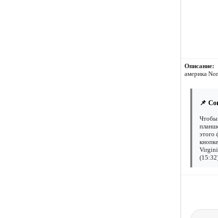
Описание:
америка Nor
📌 Со
Чтобы 
планше
этого 
кнопке
Virgin
(15:32