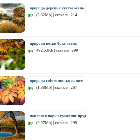
природа деревья кусты осень
jpg
| (3.82Mb) | скачали: 214
природа ветки боке осень
jpg
| 492.53Kb | скачали: 299
природа colors листья nature
jpg
| (1.88Mb) | скачали: 267
павловск парк отражение пруд
jpg
| (3.07Mb) | скачали: 299