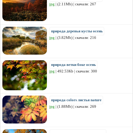
jpg
| (2.11Mb) | скачали: 267
природа деревья кусты осень
jpg
| (3.82Mb) | скачали: 216
природа ветки боке осень
jpg
| 492.53Kb | скачали: 300
природа colors листья nature
jpg
| (1.88Mb) | скачали: 269