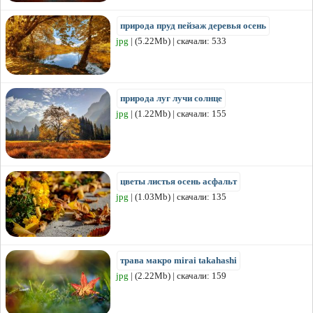
природа пруд пейзаж деревья осень
jpg
| (5.22Mb) | скачали: 533
природа луг лучи солнце
jpg
| (1.22Mb) | скачали: 155
цветы листья осень асфальт
jpg
| (1.03Mb) | скачали: 135
трава макро mirai takahashi
jpg
| (2.22Mb) | скачали: 159