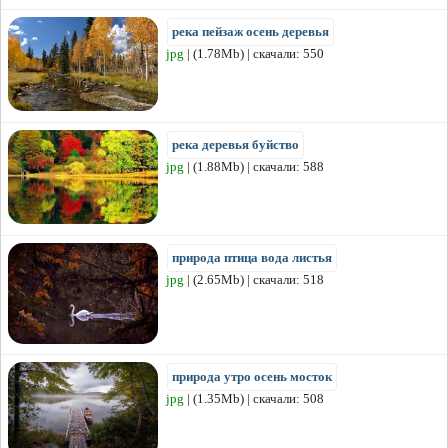
река пейзаж осень деревья
jpg
| (1.78Mb) | скачали: 550
река деревья буйство
jpg
| (1.88Mb) | скачали: 588
природа птица вода листья
jpg
| (2.65Mb) | скачали: 518
природа утро осень мосток
jpg
| (1.35Mb) | скачали: 508