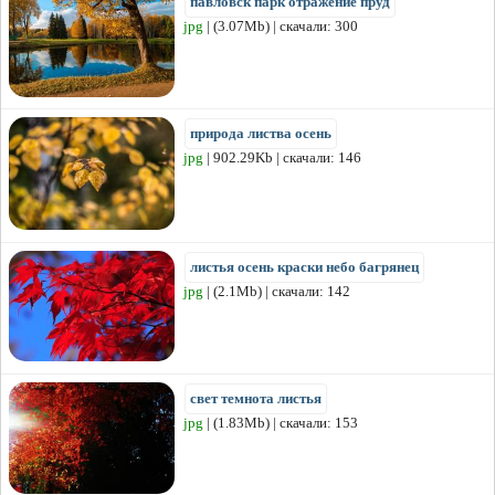
павловск парк отражение пруд
jpg
| (3.07Mb) | скачали: 300
природа листва осень
jpg
| 902.29Kb | скачали: 146
листья осень краски небо багрянец
jpg
| (2.1Mb) | скачали: 142
свет темнота листья
jpg
| (1.83Mb) | скачали: 153