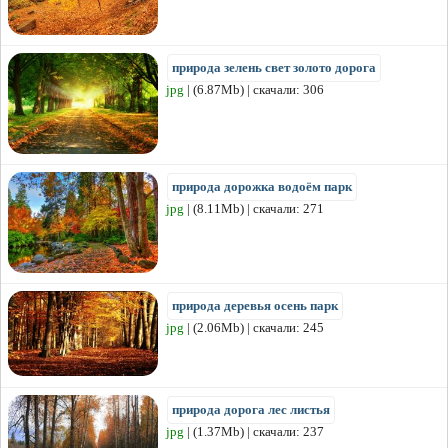
природа зелень свет золото дорога
jpg
| (6.87Mb) | скачали: 306
природа дорожка водоём парк
jpg
| (8.11Mb) | скачали: 271
природа деревья осень парк
jpg
| (2.06Mb) | скачали: 245
природа дорога лес листья
jpg
| (1.37Mb) | скачали: 237