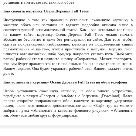
установить в качестве заставки или обоев.
Как скачать картинку Осень Деревья Fall Trees
Инструкцию о том, как правильно установить скачанную картинку в
качестве обоев или заставки на гаджете подробно описана выше в
соответствующей вспомогательной статье. Как и все остальные картинки
на нашем сайте, картинку Осень Деревья Fall Trees можно скачать
абсолютно бесплатно и даже без регистрации на сайте. Для того чтобы
скачать понравившееся изображение, кликните на подсвеченный синим
прямоугольник «Скачать», чтобы приступить к загрузке. Загрузка либо
начнется автоматически, либо браузер попросит указать путь. Выберите
папку/ рабочий стол и нажмите кнопку «Сохранить». Можем поспорить,
что вам будет нравится эта картинка сколько бы вы не смотрели на нее на
Вашем гаджете. Она будет украшать рабочий стол Вашего гаджета очень
долго.
Как установить картинку Осень Деревья Fall Trees на обои телефона
Чтобы установить скачанную картинку на обои вашего устройства,
перейдите в раздел «Галерея > Альбомы > Загрузки» (Download). Далее
просто откройте понравившиеся обои, нажмите на картинку, удерживая
палец, после чего появится дополнительное меню «Ещё», где вы можете
выбрать пункт «Установить в качестве фонового рисунка», «Установить
как обои» или любая другая формулировка.