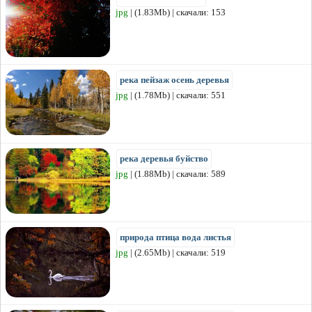
jpg
| (1.83Mb) | скачали: 153
река пейзаж осень деревья
jpg
| (1.78Mb) | скачали: 551
река деревья буйство
jpg
| (1.88Mb) | скачали: 589
природа птица вода листья
jpg
| (2.65Mb) | скачали: 519