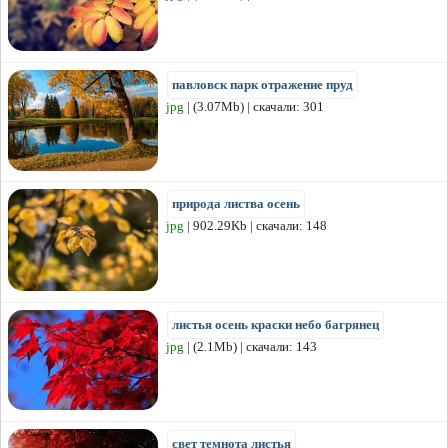
павловск парк отражение пруд
jpg
| (3.07Mb) | скачали: 301
природа листва осень
jpg
| 902.29Kb | скачали: 148
листья осень краски небо багрянец
jpg
| (2.1Mb) | скачали: 143
свет темнота листья