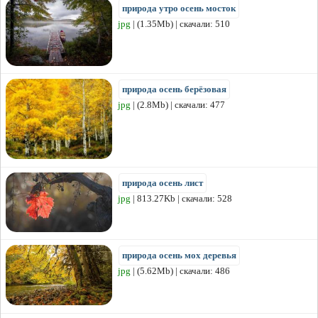
природа утро осень мосток
jpg
| (1.35Mb) | скачали: 510
природа осень берёзовая
jpg
| (2.8Mb) | скачали: 477
природа осень лист
jpg
| 813.27Kb | скачали: 528
природа осень мох деревья
jpg
| (5.62Mb) | скачали: 486