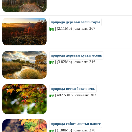
природа деревья осень горы
jpg
| (2.11Mb) | скачали: 267
природа деревья кусты осень
jpg
| (3.82Mb) | скачали: 216
природа ветки боке осень
jpg
| 492.53Kb | скачали: 303
природа colors листья nature
jpg
| (1.88Mb) | скачали: 270