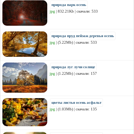
природа парк осень
jpg
| 832.21Kb | скачали: 533
природа пруд пейзаж деревья осень
jpg
| (5.22Mb) | скачали: 533
природа луг лучи солнце
jpg
| (1.22Mb) | скачали: 157
цветы листья осень асфальт
jpg
| (1.03Mb) | скачали: 135