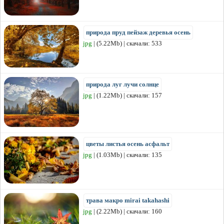
природа пруд пейзаж деревья осень
jpg
| (5.22Mb) | скачали: 533
природа луг лучи солнце
jpg
| (1.22Mb) | скачали: 157
цветы листья осень асфальт
jpg
| (1.03Mb) | скачали: 135
трава макро mirai takahashi
jpg
| (2.22Mb) | скачали: 160