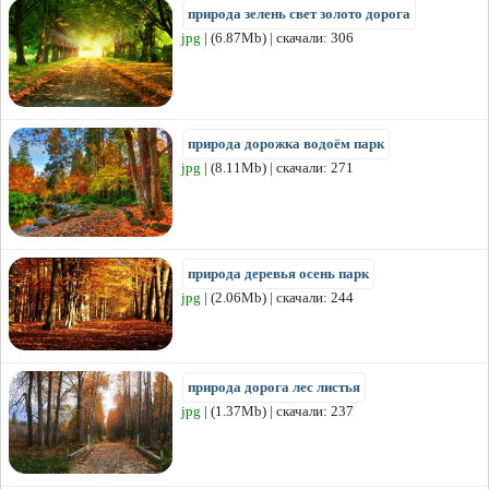
природа зелень свет золото дорога
jpg
| (6.87Mb) | скачали: 306
природа дорожка водоём парк
jpg
| (8.11Mb) | скачали: 271
природа деревья осень парк
jpg
| (2.06Mb) | скачали: 244
природа дорога лес листья
jpg
| (1.37Mb) | скачали: 237