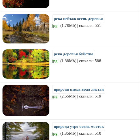
река пейзаж осень деревья
jpg
| (1.78Mb) | скачали: 551
река деревья буйство
jpg
| (1.88Mb) | скачали: 588
природа птица вода листья
jpg
| (2.65Mb) | скачали: 519
природа утро осень мосток
jpg
| (1.35Mb) | скачали: 510