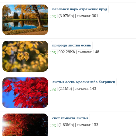
павловск парк отражение пруд
jpg
| (3.07Mb) | скачали: 301
природа листва осень
jpg
| 902.29Kb | скачали: 148
листья осень краски небо багрянец
jpg
| (2.1Mb) | скачали: 143
свет темнота листья
jpg
| (1.83Mb) | скачали: 153