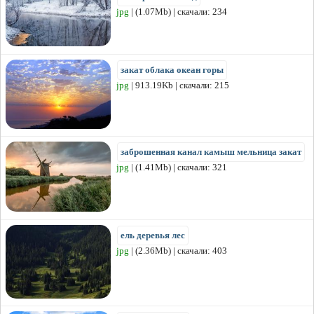
jpg
| (1.07Mb) | скачали: 234
закат облака океан горы
jpg
| 913.19Kb | скачали: 215
заброшенная канал камыш мельница закат
jpg
| (1.41Mb) | скачали: 321
ель деревья лес
jpg
| (2.36Mb) | скачали: 403