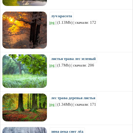
луч красота
jpg
| (1.13Mb) | скачали: 172
листья трава лес зеленый
jpg
| (1.7Mb) | скачали: 206
лес трава деревья листья
jpg
| (1.34Mb) | скачали: 171
зима река снег лёд