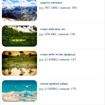
дорога снежная
jpg
| 967.54Kb | скачали: 394
озеро избушка лес
jpg
| 658.4Kb | скачали: 138
озеро небо осень природа
jpg
| (1.43Mb) | скачали: 147
океан прибой чайки
jpg
| (1.06Mb) | скачали: 170