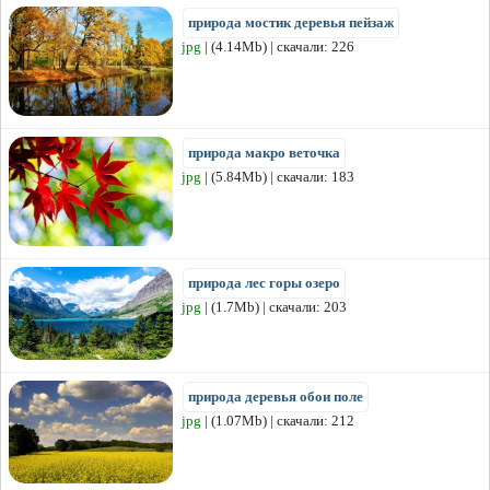
природа мостик деревья пейзаж
jpg
| (4.14Mb) | скачали: 226
природа макро веточка
jpg
| (5.84Mb) | скачали: 183
природа лес горы озеро
jpg
| (1.7Mb) | скачали: 203
природа деревья обои поле
jpg
| (1.07Mb) | скачали: 212