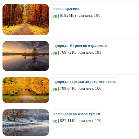
осень красиво
jpg
| (6.92Mb) | скачали: 190
природа Норвегия отражение
jpg
| 769.72Kb | скачали: 183
природа деревья дорога лес осень
jpg
| 709.64Kb | скачали: 166
осень дерево озеро туман
jpg
| 827.11Kb | скачали: 170