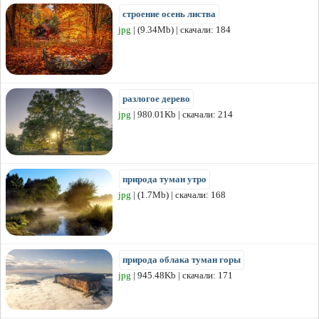
строение осень листва
jpg
| (9.34Mb) | скачали: 184
разлогое дерево
jpg
| 980.01Kb | скачали: 214
природа туман утро
jpg
| (1.7Mb) | скачали: 168
природа облака туман горы
jpg
| 945.48Kb | скачали: 171