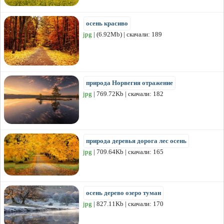
осень красиво
jpg
| (6.92Mb) | скачали: 189
природа Норвегия отражение
jpg
| 769.72Kb | скачали: 182
природа деревья дорога лес осень
jpg
| 709.64Kb | скачали: 165
осень дерево озеро туман
jpg
| 827.11Kb | скачали: 170