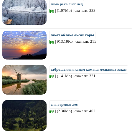
зима река снег лёд
jpg
| (1.07Mb) | скачали: 233
закат облака океан горы
jpg
| 913.19Kb | скачали: 215
заброшенная канал камыш мельница закат
jpg
| (1.41Mb) | скачали: 321
ель деревья лес
jpg
| (2.36Mb) | скачали: 402