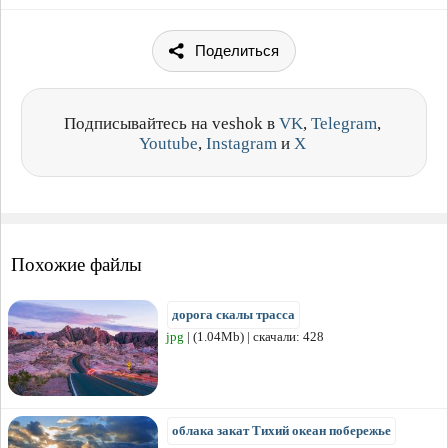
Поделиться
Подписывайтесь на veshok в
VK
,
Telegram
,
Youtube
,
Instagram
и
X
Похожие файлы
дорога скалы трасса
jpg
| (1.04Mb) | скачали: 428
облака закат Тихий океан побережье