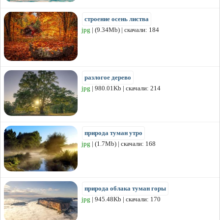
строение осень листва
jpg
| (9.34Mb) | скачали: 184
разлогое дерево
jpg
| 980.01Kb | скачали: 214
природа туман утро
jpg
| (1.7Mb) | скачали: 168
природа облака туман горы
jpg
| 945.48Kb | скачали: 170