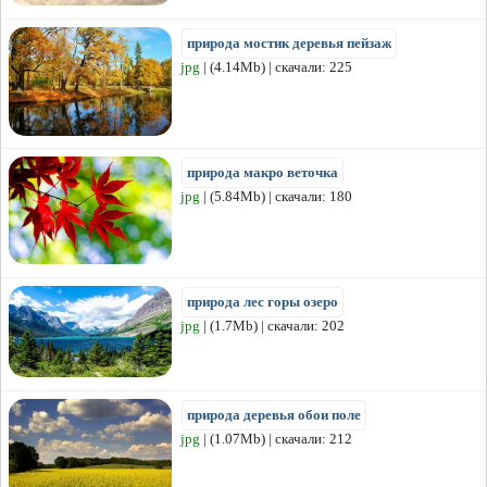
природа мостик деревья пейзаж
jpg
| (4.14Mb) | скачали: 225
природа макро веточка
jpg
| (5.84Mb) | скачали: 180
природа лес горы озеро
jpg
| (1.7Mb) | скачали: 202
природа деревья обои поле
jpg
| (1.07Mb) | скачали: 212