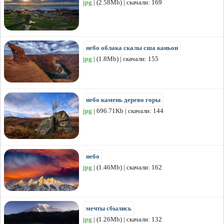
jpg
| (2.58Mb) | скачали: 169
небо облака скалы сша каньон
jpg
| (1.8Mb) | скачали: 155
небо камень дерево горы
jpg
| 696.71Kb | скачали: 144
небо
jpg
| (1.46Mb) | скачали: 162
мечты сбылись
jpg
| (1.26Mb) | скачали: 132