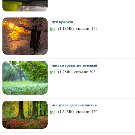
луч красота
jpg
| (1.13Mb) | скачали: 172
листья трава лес зеленый
jpg
| (1.7Mb) | скачали: 205
лес трава деревья листья
jpg
| (1.34Mb) | скачали: 170