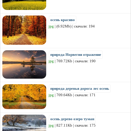
осень красиво
jpg
| (6.92Mb) | скачали: 194
природа Норвегия отражение
jpg
| 769.72Kb | скачали: 190
природа деревья дорога лес осень
jpg
| 709.64Kb | скачали: 171
осень дерево озеро туман
jpg
| 827.11Kb | скачали: 175