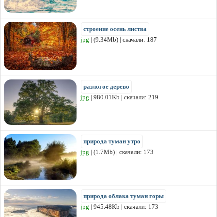
строение осень листва
jpg
| (9.34Mb) | скачали: 187
разлогое дерево
jpg
| 980.01Kb | скачали: 219
природа туман утро
jpg
| (1.7Mb) | скачали: 173
природа облака туман горы
jpg
| 945.48Kb | скачали: 173