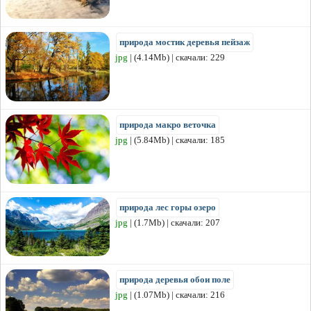
природа мостик деревья пейзаж
jpg
| (4.14Mb) | скачали: 229
природа макро веточка
jpg
| (5.84Mb) | скачали: 185
природа лес горы озеро
jpg
| (1.7Mb) | скачали: 207
природа деревья обои поле
jpg
| (1.07Mb) | скачали: 216