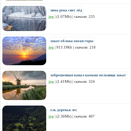
зима река снег лёд
jpg
| (1.07Mb) | скачали: 235
закат облака океан горы
jpg
| 913.19Kb | скачали: 218
заброшенная канал камыш мельница закат
jpg
| (1.41Mb) | скачали: 324
ель деревья лес
jpg
| (2.36Mb) | скачали: 407