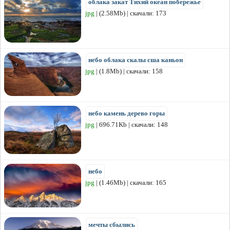
облака закат Тихий океан побережье
jpg
| (2.58Mb) | скачали: 173
небо облака скалы сша каньон
jpg
| (1.8Mb) | скачали: 158
небо камень дерево горы
jpg
| 696.71Kb | скачали: 148
небо
jpg
| (1.46Mb) | скачали: 165
мечты сбылись