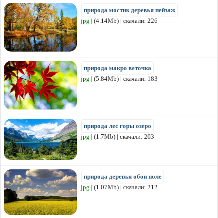
природа мостик деревья пейзаж
jpg
| (4.14Mb) | скачали: 226
природа макро веточка
jpg
| (5.84Mb) | скачали: 183
природа лес горы озеро
jpg
| (1.7Mb) | скачали: 203
природа деревья обои поле
jpg
| (1.07Mb) | скачали: 212