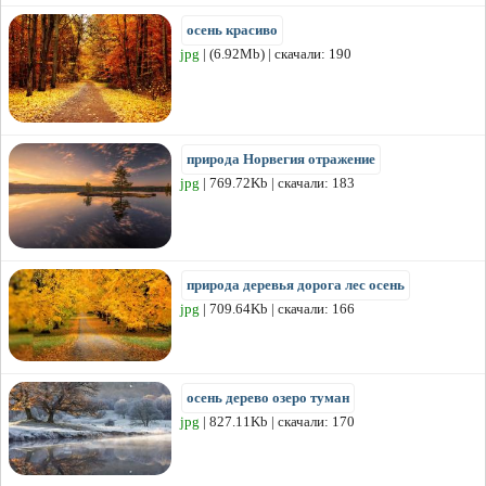
осень красиво
jpg
| (6.92Mb) | скачали: 190
природа Норвегия отражение
jpg
| 769.72Kb | скачали: 183
природа деревья дорога лес осень
jpg
| 709.64Kb | скачали: 166
осень дерево озеро туман
jpg
| 827.11Kb | скачали: 170