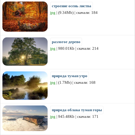
строение осень листва
jpg
| (9.34Mb) | скачали: 184
разлогое дерево
jpg
| 980.01Kb | скачали: 214
природа туман утро
jpg
| (1.7Mb) | скачали: 168
природа облака туман горы
jpg
| 945.48Kb | скачали: 171