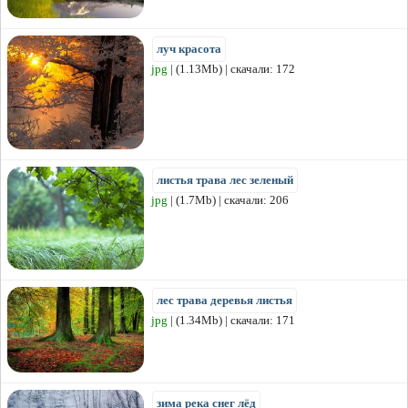
луч красота
jpg
| (1.13Mb) | скачали: 172
листья трава лес зеленый
jpg
| (1.7Mb) | скачали: 206
лес трава деревья листья
jpg
| (1.34Mb) | скачали: 171
зима река снег лёд