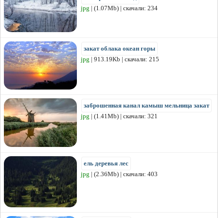
jpg
| (1.07Mb) | скачали: 234
закат облака океан горы
jpg
| 913.19Kb | скачали: 215
заброшенная канал камыш мельница закат
jpg
| (1.41Mb) | скачали: 321
ель деревья лес
jpg
| (2.36Mb) | скачали: 403