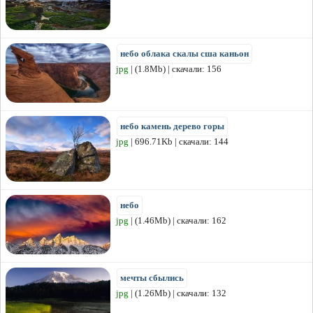
небо облака скалы сша каньон
jpg
| (1.8Mb) | скачали: 156
небо камень дерево горы
jpg
| 696.71Kb | скачали: 144
небо
jpg
| (1.46Mb) | скачали: 162
мечты сбылись
jpg
| (1.26Mb) | скачали: 132