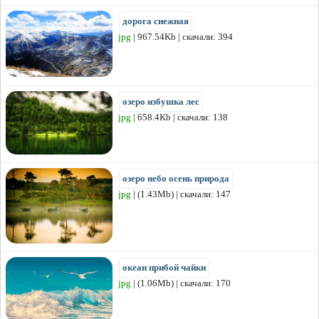
дорога снежная
jpg
| 967.54Kb | скачали: 394
озеро избушка лес
jpg
| 658.4Kb | скачали: 138
озеро небо осень природа
jpg
| (1.43Mb) | скачали: 147
океан прибой чайки
jpg
| (1.06Mb) | скачали: 170