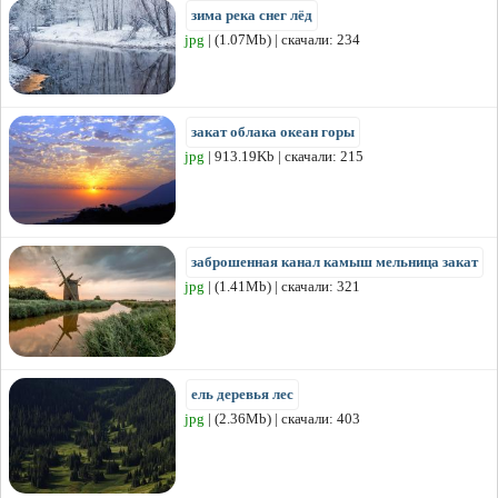
зима река снег лёд
jpg
| (1.07Mb) | скачали: 234
закат облака океан горы
jpg
| 913.19Kb | скачали: 215
заброшенная канал камыш мельница закат
jpg
| (1.41Mb) | скачали: 321
ель деревья лес
jpg
| (2.36Mb) | скачали: 403