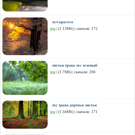
луч красота
jpg
| (1.13Mb) | скачали: 172
листья трава лес зеленый
jpg
| (1.7Mb) | скачали: 206
лес трава деревья листья
jpg
| (1.34Mb) | скачали: 171