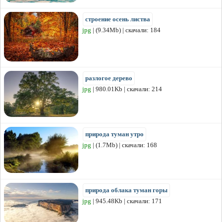
строение осень листва
jpg
| (9.34Mb) | скачали: 184
разлогое дерево
jpg
| 980.01Kb | скачали: 214
природа туман утро
jpg
| (1.7Mb) | скачали: 168
природа облака туман горы
jpg
| 945.48Kb | скачали: 171