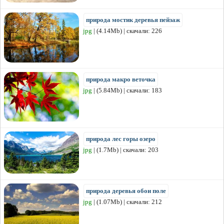
природа мостик деревья пейзаж
jpg
| (4.14Mb) | скачали: 226
природа макро веточка
jpg
| (5.84Mb) | скачали: 183
природа лес горы озеро
jpg
| (1.7Mb) | скачали: 203
природа деревья обои поле
jpg
| (1.07Mb) | скачали: 212