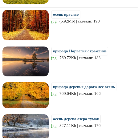
осень красиво
jpg
| (6.92Mb) | скачали: 190
природа Норвегия отражение
jpg
| 769.72Kb | скачали: 183
природа деревья дорога лес осень
jpg
| 709.64Kb | скачали: 166
осень дерево озеро туман
jpg
| 827.11Kb | скачали: 170