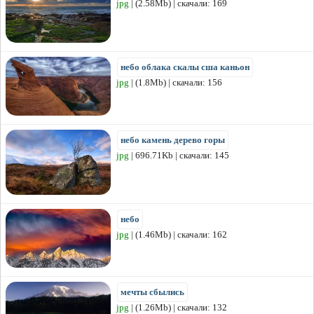
jpg
| (2.58Mb) | скачали: 169
небо облака скалы сша каньон
jpg
| (1.8Mb) | скачали: 156
небо камень дерево горы
jpg
| 696.71Kb | скачали: 145
небо
jpg
| (1.46Mb) | скачали: 162
мечты сбылись
jpg
| (1.26Mb) | скачали: 132