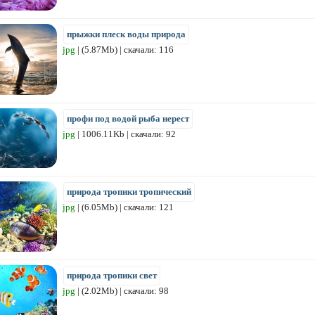
прыжки плеск воды природа
jpg
| (5.87Mb) | скачали: 116
профи под водой рыба нерест
jpg
| 1006.11Kb | скачали: 92
природа тропики тропический
jpg
| (6.05Mb) | скачали: 121
природа тропики свет
jpg
| (2.02Mb) | скачали: 98