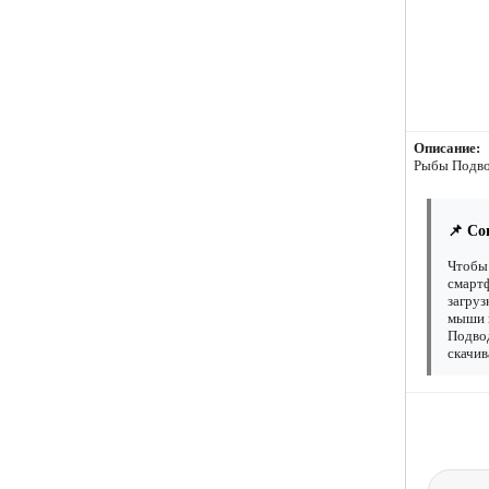
Описание:
Рыбы Подв
📌 Со
Чтобы
смартф
загруз
мыши н
Подвод
скачив