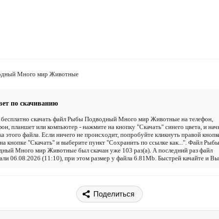
одный Много мир Животные
вет по скачиванию
 бесплатно скачать файл Рыбы Подводный Много мир Животные на телефон,
он, планшет или компьютер - нажмите на кнопку "Скачать" синего цвета, и нач
ка этого файла. Если ничего не происходит, попробуйте кликнуть правой кнопк
а кнопке "Скачать" и выберите пункт "Сохранить по ссылке как...". Файл Рыб
ный Много мир Животные был скачан уже 103 раз(а). А последний раз файл
али 06.08.2026 (11:10), при этом размер у файла 6.81Mb. Быстрей качайте и Вы
Поделиться