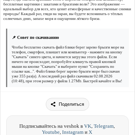
бесплатные картинки с закатами и брызгами волн? Это изображение —
идеальный выбор для всех, кто ценит атмосферные и качественные снимки
природы! Каждый раз, глядя на экран, вы будете вспоминать о тёплых
солнечных днях, запахе моря и ощущении лёгкого бриза.
📌 Совет по скачиванию
Чтобы бесплатно скачать файл блики берег зарево брызги море на
телефон, смартфон, планшет или компьютер - нажмите на кнопку
"Скачать" синего цвета, и начнется загрузка этого файла. Если
ничего не происходит, попробуйте кликнуть правой кнопкой
мыши на кнопке "Скачать" и выберите пункт "Сохранить по
ссылке как...". Файл блики берег зарево брызги море был скачан
уже 355 раз(а). А последний раз файл скачивали 02.08.2026
(10:48), при этом размер у файла 1.27Mb. Быстрей качайте и Вы!
Поделиться
Подписывайтесь на veshok в
VK
,
Telegram
,
Youtube
,
Instagram
и
X