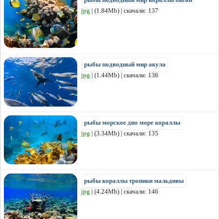
jpg
| (1.84Mb) | скачали: 137
рыбы подводный мир акула
jpg
| (1.44Mb) | скачали: 136
рыбы морское дно море кораллы
jpg
| (3.34Mb) | скачали: 135
рыбы кораллы тропики мальдивы
jpg
| (4.24Mb) | скачали: 146