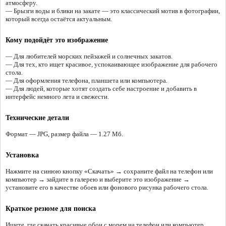
атмосферу.
— Брызги воды и блики на закате — это классический мотив в фотографии,
который всегда остаётся актуальным.
Кому подойдёт это изображение
— Для любителей морских пейзажей и солнечных закатов.
— Для тех, кто ищет красивое, успокаивающее изображение для рабочего
стола.
— Для оформления телефона, планшета или компьютера.
— Для людей, которые хотят создать себе настроение и добавить в
интерфейс немного лета и свежести.
Технические детали
Формат — JPG, размер файла — 1.27 Мб.
Установка
Нажмите на синюю кнопку «Скачать» → сохраните файл на телефон или
компьютер → зайдите в галерею и выберите это изображение →
установите его в качестве обоев или фонового рисунка рабочего стола.
Краткое резюме для поиска
Ищете, где скачать красивые обои с морем на телефон или компьютер,