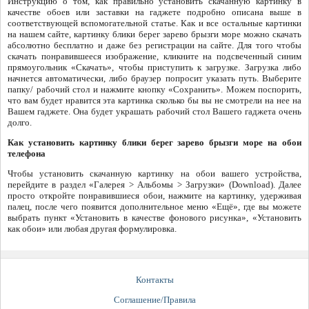
Инструкцию о том, как правильно установить скачанную картинку в
качестве обоев или заставки на гаджете подробно описана выше в
соответствующей вспомогательной статье. Как и все остальные картинки
на нашем сайте, картинку блики берег зарево брызги море можно скачать
абсолютно бесплатно и даже без регистрации на сайте. Для того чтобы
скачать понравившееся изображение, кликните на подсвеченный синим
прямоугольник «Скачать», чтобы приступить к загрузке. Загрузка либо
начнется автоматически, либо браузер попросит указать путь. Выберите
папку/ рабочий стол и нажмите кнопку «Сохранить». Можем поспорить,
что вам будет нравится эта картинка сколько бы вы не смотрели на нее на
Вашем гаджете. Она будет украшать рабочий стол Вашего гаджета очень
долго.
Как установить картинку блики берег зарево брызги море на обои
телефона
Чтобы установить скачанную картинку на обои вашего устройства,
перейдите в раздел «Галерея > Альбомы > Загрузки» (Download). Далее
просто откройте понравившиеся обои, нажмите на картинку, удерживая
палец, после чего появится дополнительное меню «Ещё», где вы можете
выбрать пункт «Установить в качестве фонового рисунка», «Установить
как обои» или любая другая формулировка.
Контакты
Соглашение/Правила