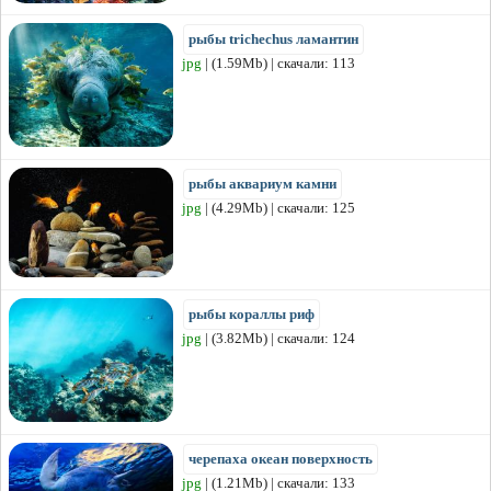
рыбы trichechus ламантин
jpg
| (1.59Mb) | скачали: 113
рыбы аквариум камни
jpg
| (4.29Mb) | скачали: 125
рыбы кораллы риф
jpg
| (3.82Mb) | скачали: 124
черепаха океан поверхность
jpg
| (1.21Mb) | скачали: 133