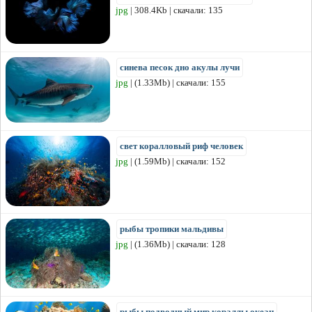
jpg
| 308.4Kb | скачали: 135
синева песок дно акулы лучи
jpg
| (1.33Mb) | скачали: 155
свет коралловый риф человек
jpg
| (1.59Mb) | скачали: 152
рыбы тропики мальдивы
jpg
| (1.36Mb) | скачали: 128
рыбы подводный мир кораллы океан