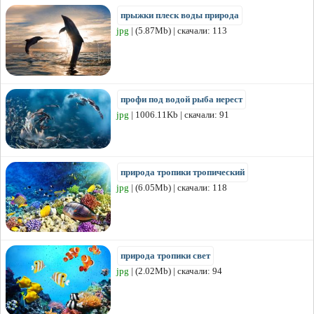
прыжки плеск воды природа
jpg
| (5.87Mb) | скачали: 113
профи под водой рыба нерест
jpg
| 1006.11Kb | скачали: 91
природа тропики тропический
jpg
| (6.05Mb) | скачали: 118
природа тропики свет
jpg
| (2.02Mb) | скачали: 94