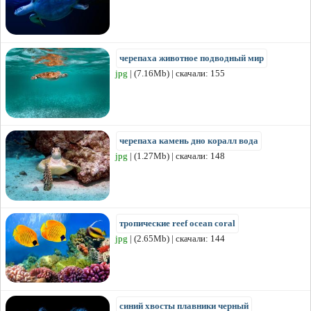
черепаха животное подводный мир
jpg
| (7.16Mb) | скачали: 155
черепаха камень дно коралл вода
jpg
| (1.27Mb) | скачали: 148
тропические reef ocean coral
jpg
| (2.65Mb) | скачали: 144
синий хвосты плавники черный