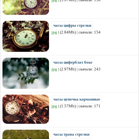
часы цифры стрелки
jpg
| (2.84Mb) | скачали: 154
часы циферблат боке
jpg
| (2.97Mb) | скачали: 243
часы цепочка карманные
jpg
| (1.57Mb) | скачали: 171
часы трава стрелки