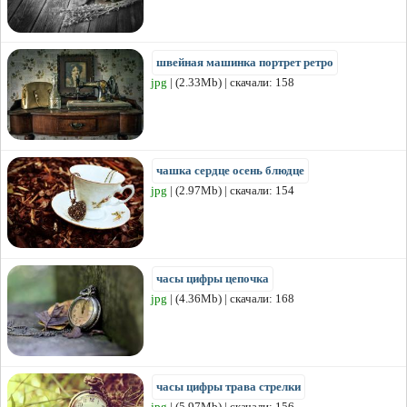
швейная машинка портрет ретро
jpg
| (2.33Mb) | скачали: 158
чашка сердце осень блюдце
jpg
| (2.97Mb) | скачали: 154
часы цифры цепочка
jpg
| (4.36Mb) | скачали: 168
часы цифры трава стрелки
jpg
| (5.97Mb) | скачали: 156