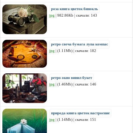
роза книга цветок бинокль
jpg
| 982.86Kb | скачали: 143
ретро свеча бумага лупа компас
jpg
| (1.11Mb) | скачали: 182
ретро окно винил букет
jpg
| (1.46Mb) | скачали: 146
природа книга цветок настроение
jpg
| (1.14Mb) | скачали: 151