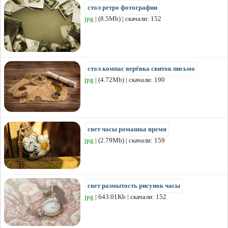
стол ретро фотографии
jpg
| (8.5Mb) | скачали: 152
стол компас верёвка свиток письмо
jpg
| (4.72Mb) | скачали: 190
свет часы ромашка время
jpg
| (2.79Mb) | скачали: 159
свет размытость рисунок часы
jpg
| 643.01Kb | скачали: 152