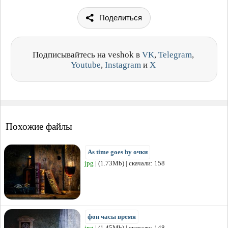
Поделиться
Подписывайтесь на veshok в
VK
,
Telegram
,
Youtube
,
Instagram
и
X
Похожие файлы
As time goes by очки
jpg
| (1.73Mb) | скачали: 158
фон часы время
jpg
| (1.45Mb) | скачали: 148