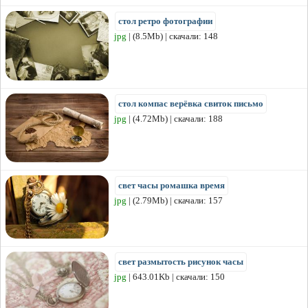
стол ретро фотографии
jpg
| (8.5Mb) | скачали: 148
стол компас верёвка свиток письмо
jpg
| (4.72Mb) | скачали: 188
свет часы ромашка время
jpg
| (2.79Mb) | скачали: 157
свет размытость рисунок часы
jpg
| 643.01Kb | скачали: 150