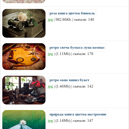
роза книга цветок бинокль
jpg
| 982.86Kb | скачали: 140
ретро свеча бумага лупа компас
jpg
| (1.11Mb) | скачали: 178
ретро окно винил букет
jpg
| (1.46Mb) | скачали: 142
природа книга цветок настроение
jpg
| (1.14Mb) | скачали: 147