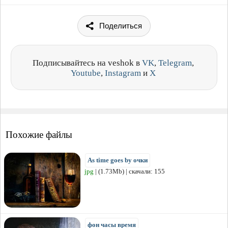
Поделиться
Подписывайтесь на veshok в
VK
,
Telegram
,
Youtube
,
Instagram
и
X
Похожие файлы
As time goes by очки
jpg
| (1.73Mb) | скачали: 155
фон часы время