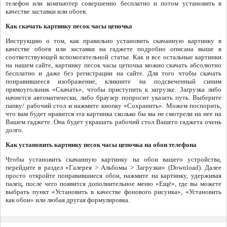
телефон или компьютер совершенно бесплатно и потом установить в
качестве заставки или обоев.
Как скачать картинку песок часы цепочка
Инструкцию о том, как правильно установить скачанную картинку в
качестве обоев или заставки на гаджете подробно описана выше в
соответствующей вспомогательной статье. Как и все остальные картинки
на нашем сайте, картинку песок часы цепочка можно скачать абсолютно
бесплатно и даже без регистрации на сайте. Для того чтобы скачать
понравившееся изображение, кликните на подсвеченный синим
прямоугольник «Скачать», чтобы приступить к загрузке. Загрузка либо
начнется автоматически, либо браузер попросит указать путь. Выберите
папку/ рабочий стол и нажмите кнопку «Сохранить». Можем поспорить,
что вам будет нравится эта картинка сколько бы вы не смотрели на нее на
Вашем гаджете. Она будет украшать рабочий стол Вашего гаджета очень
долго.
Как установить картинку песок часы цепочка на обои телефона
Чтобы установить скачанную картинку на обои вашего устройства,
перейдите в раздел «Галерея > Альбомы > Загрузки» (Download). Далее
просто откройте понравившиеся обои, нажмите на картинку, удерживая
палец, после чего появится дополнительное меню «Ещё», где вы можете
выбрать пункт «Установить в качестве фонового рисунка», «Установить
как обои» или любая другая формулировка.