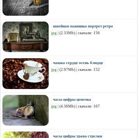
швейная машинка портрет ретро
jpg
| (2.33Mb) | скачали: 156
чашка сердце осень блюдце
jpg
| (2.97Mb) | скачали: 152
часы цифры цепочка
jpg
| (4.36Mb) | скачали: 167
часы цифры трава стрелки