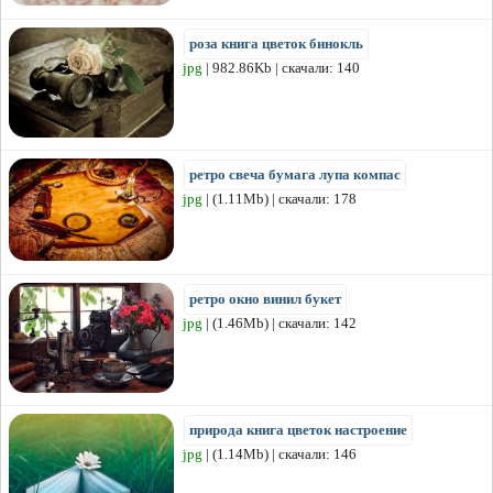
роза книга цветок бинокль
jpg
| 982.86Kb | скачали: 140
ретро свеча бумага лупа компас
jpg
| (1.11Mb) | скачали: 178
ретро окно винил букет
jpg
| (1.46Mb) | скачали: 142
природа книга цветок настроение
jpg
| (1.14Mb) | скачали: 146