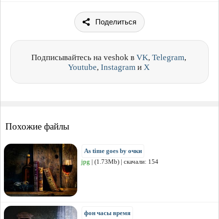
Поделиться
Подписывайтесь на veshok в
VK
,
Telegram
,
Youtube
,
Instagram
и
X
Похожие файлы
As time goes by очки
jpg
| (1.73Mb) | скачали: 154
фон часы время