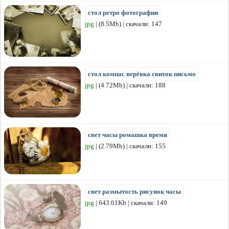
стол ретро фотографии
jpg
| (8.5Mb) | скачали: 147
стол компас верёвка свиток письмо
jpg
| (4.72Mb) | скачали: 188
свет часы ромашка время
jpg
| (2.79Mb) | скачали: 155
свет размытость рисунок часы
jpg
| 643.01Kb | скачали: 149