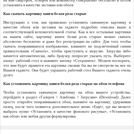
на вам смартфон, телефон или компьютер совершенно бесплатно и потом
установить в качестве заставки или обоев.
Как скачать картинку книги белая роза старые
Инструкцию о том, как правильно установить скачанную картинку в
качестве обоев или заставки на гаджете подробно описана выше в
соответствующей вспомогательной статье. Как и все остальные картинки
на нашем сайте, картинку книги белая роза старые можно скачать
абсолютно бесплатно и даже без регистрации на сайте. Для того чтобы
скачать понравившееся изображение, кликните на подсвеченный синим
прямоугольник «Скачать», чтобы приступить к загрузке. Загрузка либо
начнется автоматически, либо браузер попросит указать путь. Выберите
папку/ рабочий стол и нажмите кнопку «Сохранить». Можем поспорить,
что вам будет нравится эта картинка сколько бы вы не смотрели на нее на
Вашем гаджете. Она будет украшать рабочий стол Вашего гаджета очень
долго.
Как установить картинку книги белая роза старые на обои телефона
Чтобы установить скачанную картинку на обои вашего устройства,
перейдите в раздел «Галерея > Альбомы > Загрузки» (Download). Далее
просто откройте понравившиеся обои, нажмите на картинку, удерживая
палец, после чего появится дополнительное меню «Ещё», где вы можете
выбрать пункт «Установить в качестве фонового рисунка», «Установить
как обои» или любая другая формулировка.