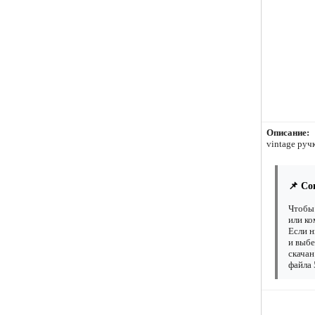
Описание:
vintage руч
📌 Со
Чтобы 
или ко
Если н
и выбе
скачан
файла 