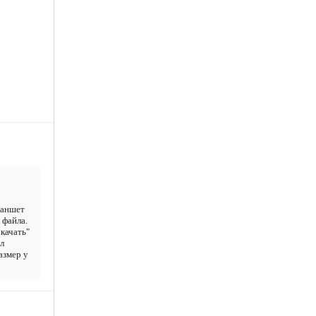
ланшет
 файла.
качать"
ыл
азмер у