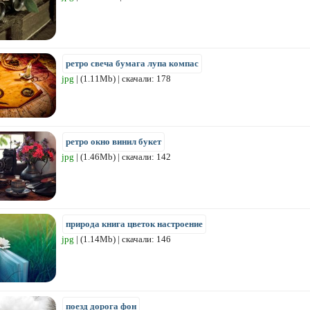
ретро свеча бумага лупа компас
jpg
| (1.11Mb) | скачали: 178
ретро окно винил букет
jpg
| (1.46Mb) | скачали: 142
природа книга цветок настроение
jpg
| (1.14Mb) | скачали: 146
поезд дорога фон