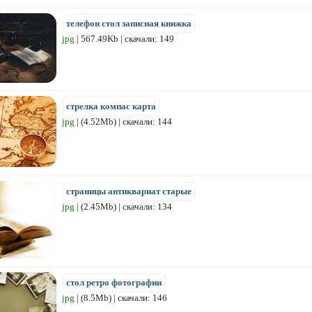
телефон стол записная книжка
jpg
| 567.49Kb | скачали: 149
стрелка компас карта
jpg
| (4.52Mb) | скачали: 144
страницы антиквариат старые
jpg
| (2.45Mb) | скачали: 134
стол ретро фотографии
jpg
| (8.5Mb) | скачали: 146