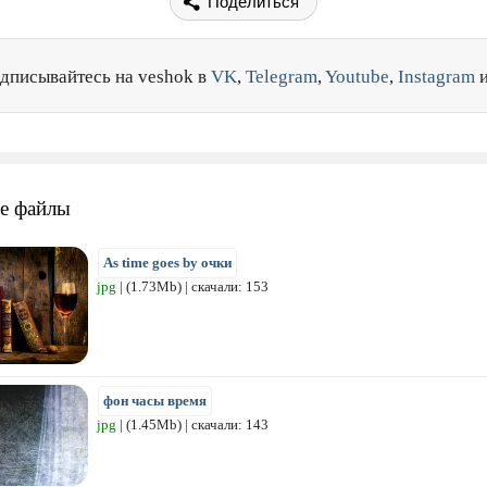
Поделиться
дписывайтесь на veshok в
VK
,
Telegram
,
Youtube
,
Instagram
е файлы
As time goes by очки
jpg
| (1.73Mb) | скачали: 153
фон часы время
jpg
| (1.45Mb) | скачали: 143