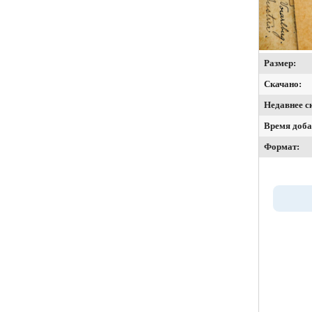
Размер:
Скачано:
Недавнее с
Время доба
Формат: