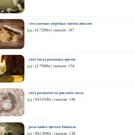
стол компас верёвка свиток письмо
jpg
| (4.72Mb) | скачали: 187
свет часы ромашка время
jpg
| (2.79Mb) | скачали: 154
свет размытость рисунок часы
jpg
| 643.01Kb | скачали: 148
роза книга цветок бинокль
jpg
| 982.86Kb | скачали: 138