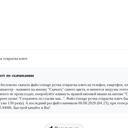
ка открытка ключ
вет по скачиванию
бесплатно скачать файл vintage ручка открытка ключ на телефон, смартфон, п
мпьютер - нажмите на кнопку "Скачать" синего цвета, и начнется загрузка этого
ичего не происходит, попробуйте кликнуть правой кнопкой мыши на кнопке "С
рите пункт "Сохранить по ссылке как...". Файл vintage ручка открытка ключ б
 уже 130 раз(а). А последний раз файл скачивали 06.08.2026 (04:25), при этом р
5.94Mb. Быстрей качайте и Вы!