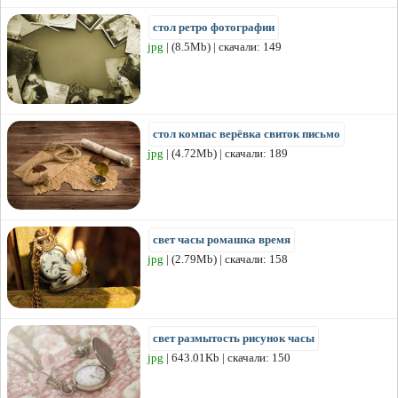
стол ретро фотографии
jpg
| (8.5Mb) | скачали: 149
стол компас верёвка свиток письмо
jpg
| (4.72Mb) | скачали: 189
свет часы ромашка время
jpg
| (2.79Mb) | скачали: 158
свет размытость рисунок часы
jpg
| 643.01Kb | скачали: 150