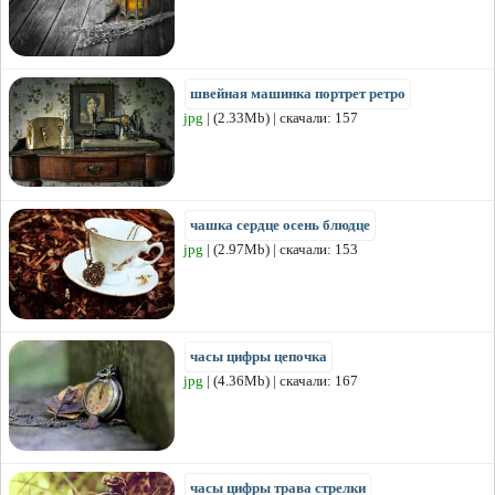
швейная машинка портрет ретро
jpg
| (2.33Mb) | скачали: 157
чашка сердце осень блюдце
jpg
| (2.97Mb) | скачали: 153
часы цифры цепочка
jpg
| (4.36Mb) | скачали: 167
часы цифры трава стрелки