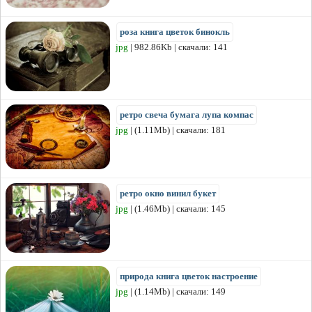
роза книга цветок бинокль
jpg
| 982.86Kb | скачали: 141
ретро свеча бумага лупа компас
jpg
| (1.11Mb) | скачали: 181
ретро окно винил букет
jpg
| (1.46Mb) | скачали: 145
природа книга цветок настроение
jpg
| (1.14Mb) | скачали: 149