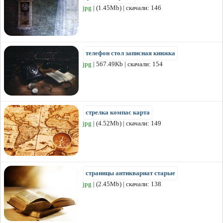
jpg
| (1.45Mb) | скачали: 146
телефон стол записная книжка
jpg
| 567.49Kb | скачали: 154
стрелка компас карта
jpg
| (4.52Mb) | скачали: 149
страницы антиквариат старые
jpg
| (2.45Mb) | скачали: 138