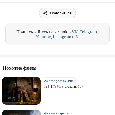
Поделиться
Подписывайтесь на veshok в
VK
,
Telegram
,
Youtube
,
Instagram
и
X
Похожие файлы
As time goes by очки
jpg
| (1.73Mb) | скачали: 157
фон часы время