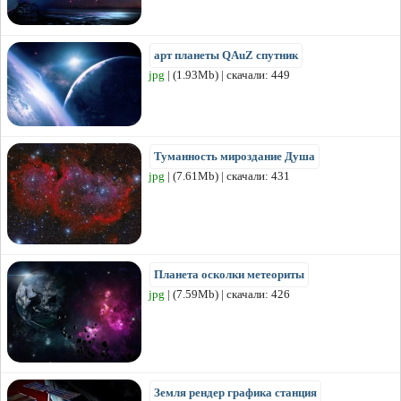
арт планеты QAuZ спутник
jpg
| (1.93Mb) | скачали: 449
Туманность мироздание Душа
jpg
| (7.61Mb) | скачали: 431
Планета осколки метеориты
jpg
| (7.59Mb) | скачали: 426
Земля рендер графика станция