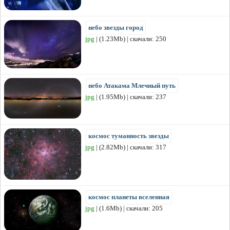
небо звезды город
jpg
| (1.23Mb) | скачали: 250
небо Атакама Млечный путь
jpg
| (1.95Mb) | скачали: 237
космос туманность звезды
jpg
| (2.82Mb) | скачали: 317
космос планеты вселенная
jpg
| (1.6Mb) | скачали: 205