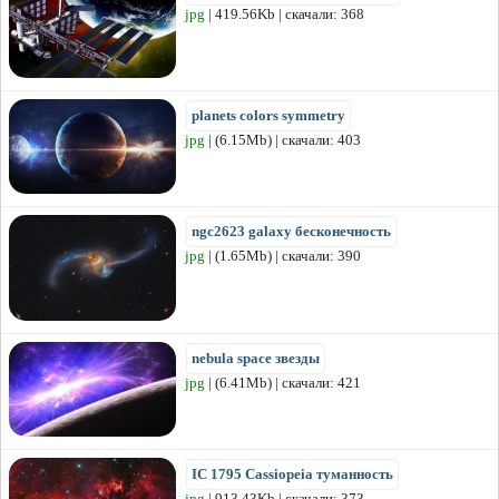
jpg
| 419.56Kb | скачали: 368
planets colors symmetry
jpg
| (6.15Mb) | скачали: 403
ngc2623 galaxy бесконечность
jpg
| (1.65Mb) | скачали: 390
nebula space звезды
jpg
| (6.41Mb) | скачали: 421
IC 1795 Cassiopeia туманность
jpg
| 913.43Kb | скачали: 373