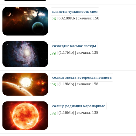
планеты туманность свет
jpg
| 682.89Kb | скачали: 156
созвездие космос звезды
jpg
| (1.17Mb) | скачали: 138
солнце звезда астероиды планета
jpg
| (1.19Mb) | скачали: 158
солнце радиация коронарные
jpg
| (1.16Mb) | скачали: 138