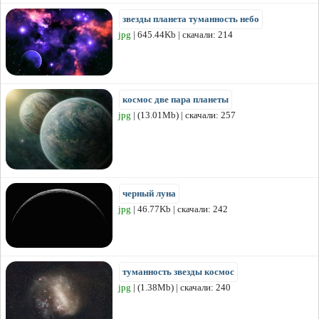
звезды планета туманность небо
jpg
| 645.44Kb | скачали: 214
космос две пара планеты
jpg
| (13.01Mb) | скачали: 257
черный луна
jpg
| 46.77Kb | скачали: 242
туманность звезды космос
jpg
| (1.38Mb) | скачали: 240