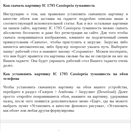
Как скачать картинку IC 1795 Cassiopeia туманность
Инструкцию о том, как правильно установить скачанную картинку в
качестве обоев или заставки на гаджете подробно описана выше в
соответствующей вспомогательной статье. Как и все остальные картинки
на нашем сайте, картинку IC 1795 Cassiopeia туманность можно скачать
абсолютно бесплатно и даже без регистрации на сайте. Для того чтобы
скачать понравившееся изображение, кликните на подсвеченный синим
прямоугольник «Скачать», чтобы приступить к загрузке. Загрузка либо
начнется автоматически, либо браузер попросит указать путь. Выберите
папку/ рабочий стол и нажмите кнопку «Сохранить». Можем поспорить,
что вам будет нравится эта картинка сколько бы вы не смотрели на нее на
Вашем гаджете. Она будет украшать рабочий стол Вашего гаджета очень
долго.
Как установить картинку IC 1795 Cassiopeia туманность на обои
телефона
Чтобы установить скачанную картинку на обои вашего устройства,
перейдите в раздел «Галерея > Альбомы > Загрузки» (Download). Далее
просто откройте понравившиеся обои, нажмите на картинку, удерживая
палец, после чего появится дополнительное меню «Ещё», где вы можете
выбрать пункт «Установить в качестве фонового рисунка», «Установить
как обои» или любая другая формулировка.