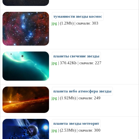
туманности звезды космос
jpg
| (1.2Mb) | скачали: 303
планеты свечение звезды
jpg
| 376.42Kb | скачали: 227
планета небо атмосфера звезды
jpg
| (1.92Mb) | скачали: 249
планета звезды метеорит
jpg
| (2.53Mb) | скачали: 300