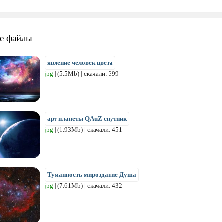
е файлы
явление человек цвета
jpg
| (5.5Mb) | скачали: 399
арт планеты QAuZ спутник
jpg
| (1.93Mb) | скачали: 451
Туманность мироздание Душа
jpg
| (7.61Mb) | скачали: 432