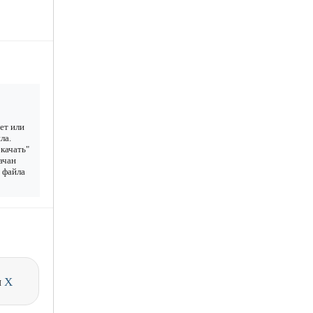
шет или
ла.
качать"
качан
у файла
и
X