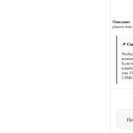
Описание:
planets stars
📌 Со
Чтобы 
компью
Если н
и выбе
уже 15
1.9Mb.
По