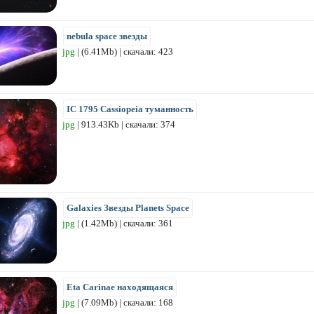
nebula space звезды
jpg
| (6.41Mb) | скачали: 423
IC 1795 Cassiopeia туманность
jpg
| 913.43Kb | скачали: 374
Galaxies Звезды Planets Space
jpg
| (1.42Mb) | скачали: 361
Eta Carinae находящаяся
jpg
| (7.09Mb) | скачали: 168