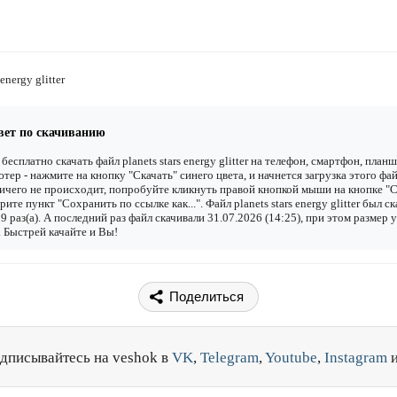
 energy glitter
вет по скачиванию
бесплатно скачать файл planets stars energy glitter на телефон, смартфон, план
тер - нажмите на кнопку "Скачать" синего цвета, и начнется загрузка этого фай
ичего не происходит, попробуйте кликнуть правой кнопкой мыши на кнопке "С
рите пункт "Сохранить по ссылке как...". Файл planets stars energy glitter был с
9 раз(а). А последний раз файл скачивали 31.07.2026 (14:25), при этом размер 
 Быстрей качайте и Вы!
Поделиться
дписывайтесь на veshok в
VK
,
Telegram
,
Youtube
,
Instagram