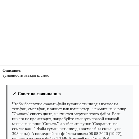
Описание:
туманности звезды космос
📌 Совет по скачиванию
Чтобы бесплатно скачать файл туманности звезды космос на
телефон, смартфон, планшет или компьютер - нажмите на кнопку
"Скачать" синего цвета, и начнется загрузка этого файла. Если
ничего не происходит, попробуйте кликнуть правой кнопкой
мыши на кнопке "Скачать" и выберите пункт "Сохранить по
ссылке как...". Файл туманности звезды космос был скачан уже
308 раз(а). А последний раз файл скачивали 08.08.2026 (19:22),
при этом размер у файла 1.2Mb. Быстрей качайте и Вы!