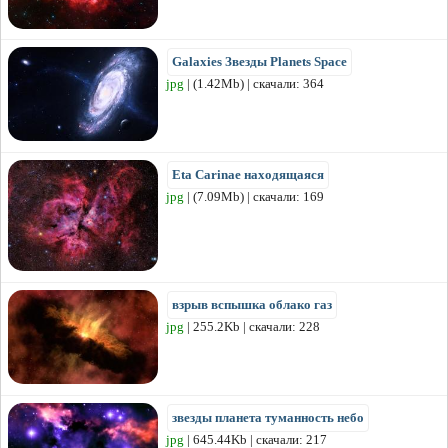
Galaxies Звезды Planets Space
jpg
| (1.42Mb) | скачали: 364
Eta Carinae находящаяся
jpg
| (7.09Mb) | скачали: 169
взрыв вспышка облако газ
jpg
| 255.2Kb | скачали: 228
звезды планета туманность небо
jpg
| 645.44Kb | скачали: 217