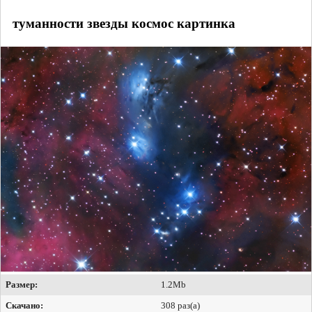
туманности звезды космос картинка
Размер:
1.2Mb
Скачано:
308 раз(а)