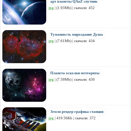
арт планеты QAuZ спутник
jpg
| (1.93Mb) | скачали: 452
Туманность мироздание Душа
jpg
| (7.61Mb) | скачали: 434
Планета осколки метеориты
jpg
| (7.59Mb) | скачали: 430
Земля рендер графика станция
jpg
| 419.56Kb | скачали: 372