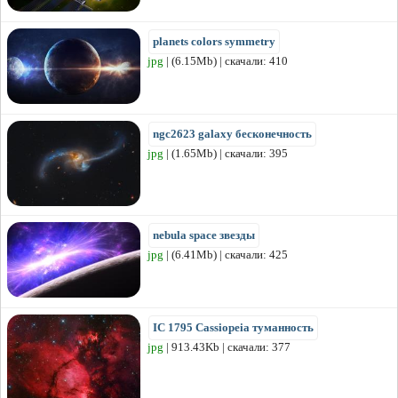
planets colors symmetry
jpg
| (6.15Mb) | скачали: 410
ngc2623 galaxy бесконечность
jpg
| (1.65Mb) | скачали: 395
nebula space звезды
jpg
| (6.41Mb) | скачали: 425
IC 1795 Cassiopeia туманность
jpg
| 913.43Kb | скачали: 377