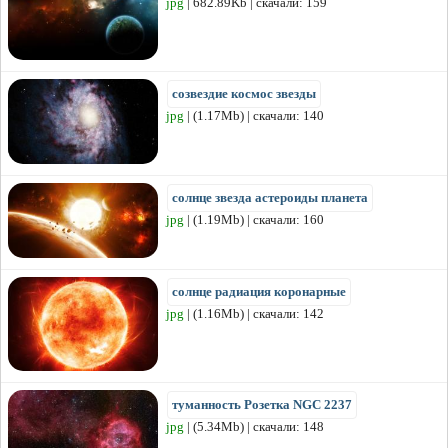
jpg
| 682.89Kb | скачали: 159
созвездие космос звезды
jpg
| (1.17Mb) | скачали: 140
солнце звезда астероиды планета
jpg
| (1.19Mb) | скачали: 160
солнце радиация коронарные
jpg
| (1.16Mb) | скачали: 142
туманность Розетка NGC 2237
jpg
| (5.34Mb) | скачали: 148