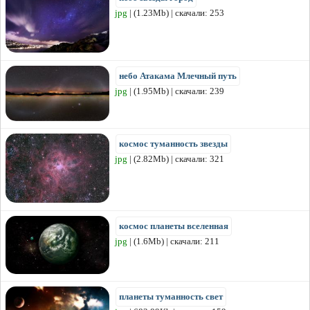
jpg
| (1.23Mb) | скачали: 253
небо Атакама Млечный путь
jpg
| (1.95Mb) | скачали: 239
космос туманность звезды
jpg
| (2.82Mb) | скачали: 321
космос планеты вселенная
jpg
| (1.6Mb) | скачали: 211
планеты туманность свет