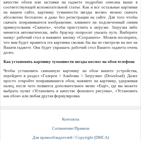
качестве обоев или заставки на гаджете подробно описана выше в
соответствующей вспомогательной статье. Как и все остальные картинки
на нашем сайте, картинку туманности звезды космос можно скачать
абсолютно бесплатно и даже без регистрации на сайте. Для того чтобы
скачать понравившееся изображение, кликните на подсвеченный синим
прямоугольник «Скачать», чтобы приступить к загрузке. Загрузка либо
начнется автоматически, либо браузер попросит указать путь. Выберите
папку/ рабочий стол и нажмите кнопку «Сохранить». Можем поспорить,
что вам будет нравится эта картинка сколько бы вы не смотрели на нее на
Вашем гаджете. Она будет украшать рабочий стол Вашего гаджета очень
долго.
Как установить картинку туманности звезды космос на обои телефона
Чтобы установить скачанную картинку на обои вашего устройства,
перейдите в раздел «Галерея > Альбомы > Загрузки» (Download). Далее
просто откройте понравившиеся обои, нажмите на картинку, удерживая
палец, после чего появится дополнительное меню «Ещё», где вы можете
выбрать пункт «Установить в качестве фонового рисунка», «Установить
как обои» или любая другая формулировка.
Контакты
Соглашение/Правила
Для правообладателей / Copyright (DMCA)