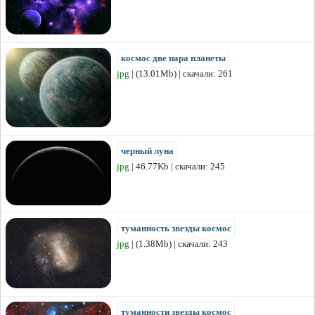
космос две пара планеты
jpg
| (13.01Mb) | скачали: 261
черный луна
jpg
| 46.77Kb | скачали: 245
туманность звезды космос
jpg
| (1.38Mb) | скачали: 243
туманности звезды космос