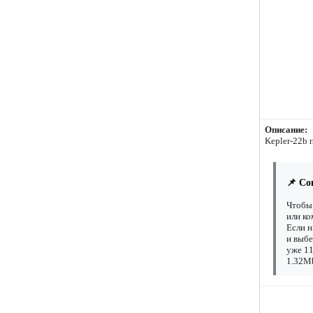
Описание:
Kepler-22b 
📌 Со
Чтобы 
или ко
Если н
и выбе
уже 11
1.32Mb