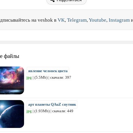
дписывайтесь на veshok в
VK
,
Telegram
,
Youtube
,
Instagram
е файлы
явление человек цвета
jpg
| (5.5Mb) | скачали: 397
арт планеты QAuZ спутник
jpg
| (1.93Mb) | скачали: 449