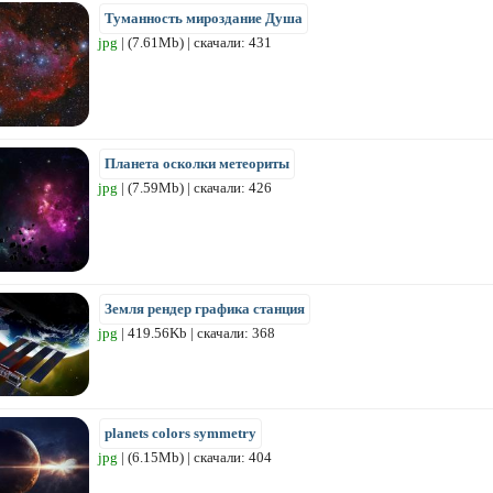
Туманность мироздание Душа
jpg
| (7.61Mb) | скачали: 431
Планета осколки метеориты
jpg
| (7.59Mb) | скачали: 426
Земля рендер графика станция
jpg
| 419.56Kb | скачали: 368
planets colors symmetry
jpg
| (6.15Mb) | скачали: 404