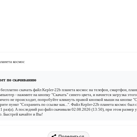
планета космос
вет по скачиванию
бесплатно скачать файл Kepler-22b планета космос на телефон, смартфон, пла
мпьютер - нажмите на кнопку "Скачать" синего цвета, и начнется загрузка этого
ичего не происходит, попробуйте кликнуть правой кнопкой мыши на кнопке "С
рите пункт "Сохранить по ссылке как...". Файл Kepler-22b планета космос был 
1 раз(а). А последний раз файл скачивали 02.08.2026 (13:50), при этом размер 
. Быстрей качайте и Вы!
Поделиться