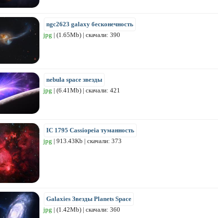
ngc2623 galaxy бесконечность
jpg
| (1.65Mb) | скачали: 390
nebula space звезды
jpg
| (6.41Mb) | скачали: 421
IC 1795 Cassiopeia туманность
jpg
| 913.43Kb | скачали: 373
Galaxies Звезды Planets Space
jpg
| (1.42Mb) | скачали: 360