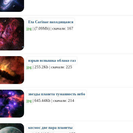
Eta Carinae находящаяся
jpg
| (7.09Mb) | скачали: 167
взрыв вспышка облако газ
jpg
| 255.2Kb | скачали: 225
звезды планета туманность небо
jpg
| 645.44Kb | скачали: 214
космос две пара планеты