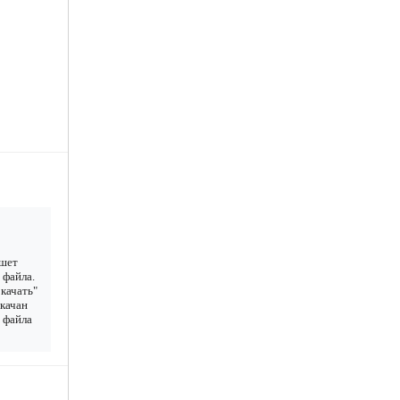
ншет
 файла.
качать"
скачан
у файла