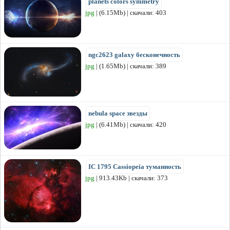
planets colors symmetry
jpg
| (6.15Mb) | скачали: 403
ngc2623 galaxy бесконечность
jpg
| (1.65Mb) | скачали: 389
nebula space звезды
jpg
| (6.41Mb) | скачали: 420
IC 1795 Cassiopeia туманность
jpg
| 913.43Kb | скачали: 373