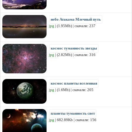
небо Атакама Млечный путь
jpg
| (1.95Mb) | скачали: 237
космос туманность звезды
jpg
| (2.82Mb) | скачали: 316
космос планеты вселенная
jpg
| (1.6Mb) | скачали: 205
планеты туманность свет
jpg
| 682.89Kb | скачали: 156