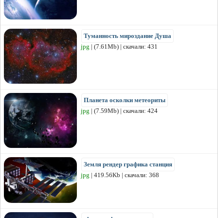
Туманность мироздание Душа
jpg
| (7.61Mb) | скачали: 431
Планета осколки метеориты
jpg
| (7.59Mb) | скачали: 424
Земля рендер графика станция
jpg
| 419.56Kb | скачали: 368