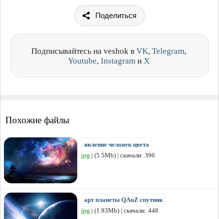
Поделиться
Подписывайтесь на veshok в
VK
,
Telegram
,
Youtube
,
Instagram
и
X
Похожие файлы
явление человек цвета
jpg
| (5.5Mb) | скачали: 396
арт планеты QAuZ спутник
jpg
| (1.93Mb) | скачали: 448