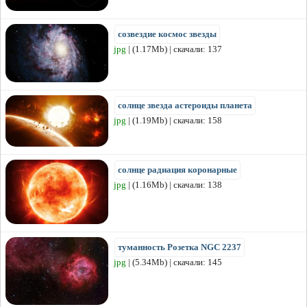
созвездие космос звезды
jpg
| (1.17Mb) | скачали: 137
солнце звезда астероиды планета
jpg
| (1.19Mb) | скачали: 158
солнце радиация коронарные
jpg
| (1.16Mb) | скачали: 138
туманность Розетка NGC 2237
jpg
| (5.34Mb) | скачали: 145