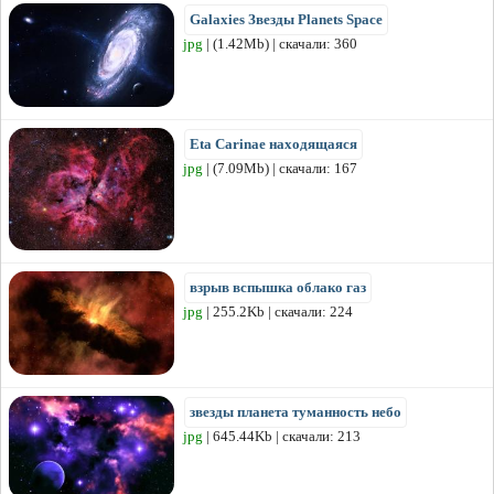
Galaxies Звезды Planets Space
jpg
| (1.42Mb) | скачали: 360
Eta Carinae находящаяся
jpg
| (7.09Mb) | скачали: 167
взрыв вспышка облако газ
jpg
| 255.2Kb | скачали: 224
звезды планета туманность небо
jpg
| 645.44Kb | скачали: 213