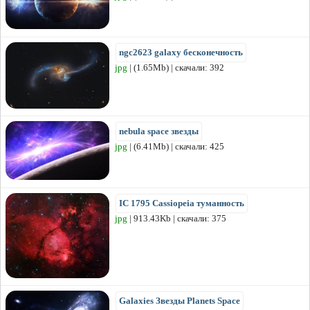
ngc2623 galaxy бесконечность
jpg
| (1.65Mb) | скачали: 392
nebula space звезды
jpg
| (6.41Mb) | скачали: 425
IC 1795 Cassiopeia туманность
jpg
| 913.43Kb | скачали: 375
Galaxies Звезды Planets Space