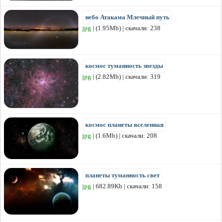
небо Атакама Млечный путь
jpg
| (1.95Mb) | скачали: 238
космос туманность звезды
jpg
| (2.82Mb) | скачали: 319
космос планеты вселенная
jpg
| (1.6Mb) | скачали: 208
планеты туманность свет
jpg
| 682.89Kb | скачали: 158