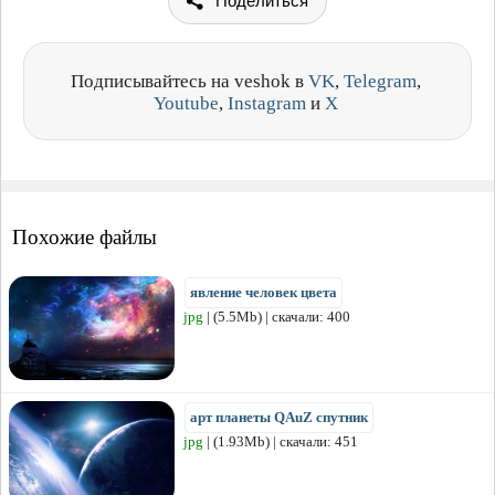
Поделиться
Подписывайтесь на veshok в
VK
,
Telegram
,
Youtube
,
Instagram
и
X
Похожие файлы
явление человек цвета
jpg
| (5.5Mb) | скачали: 400
арт планеты QAuZ спутник
jpg
| (1.93Mb) | скачали: 451