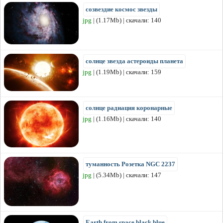
созвездие космос звезды
jpg
| (1.17Mb) | скачали: 140
солнце звезда астероиды планета
jpg
| (1.19Mb) | скачали: 159
солнце радиация коронарные
jpg
| (1.16Mb) | скачали: 140
туманность Розетка NGC 2237
jpg
| (5.34Mb) | скачали: 147
Earth from space black blue