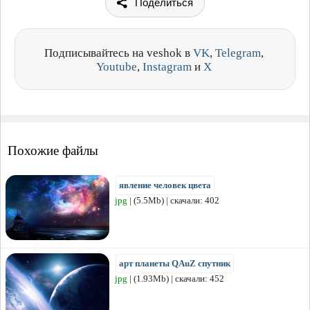
Поделиться
Подписывайтесь на veshok в
VK
,
Telegram
,
Youtube
,
Instagram
и
X
Похожие файлы
явление человек цвета
jpg
| (5.5Mb) | скачали: 402
арт планеты QAuZ спутник
jpg
| (1.93Mb) | скачали: 452