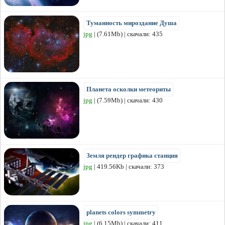
Туманность мироздание Душа
jpg
| (7.61Mb) | скачали: 435
Планета осколки метеориты
jpg
| (7.59Mb) | скачали: 430
Земля рендер графика станция
jpg
| 419.56Kb | скачали: 373
planets colors symmetry
jpg
| (6.15Mb) | скачали: 411