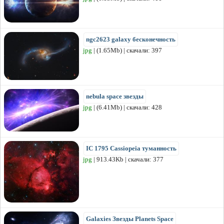
ngc2623 galaxy бесконечность
jpg
| (1.65Mb) | скачали: 397
nebula space звезды
jpg
| (6.41Mb) | скачали: 428
IC 1795 Cassiopeia туманность
jpg
| 913.43Kb | скачали: 377
Galaxies Звезды Planets Space