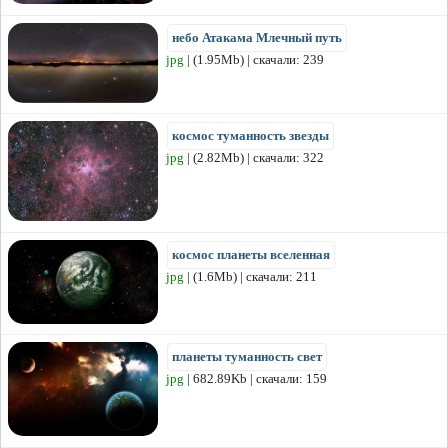
небо Атакама Млечный путь
jpg
| (1.95Mb) | скачали: 239
космос туманность звезды
jpg
| (2.82Mb) | скачали: 322
космос планеты вселенная
jpg
| (1.6Mb) | скачали: 211
планеты туманность свет
jpg
| 682.89Kb | скачали: 159