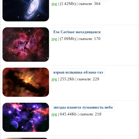
jpg
| (1.42Mb) | скачали: 364
Eta Carinae находящаяся
jpg
| (7.09Mb) | скачали: 170
взрыв вспышка облако газ
jpg
| 255.2Kb | скачали: 229
звезды планета туманность небо
jpg
| 645.44Kb | скачали: 218