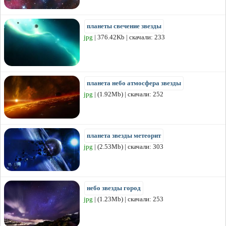
планеты свечение звезды
jpg
| 376.42Kb | скачали: 233
планета небо атмосфера звезды
jpg
| (1.92Mb) | скачали: 252
планета звезды метеорит
jpg
| (2.53Mb) | скачали: 303
небо звезды город
jpg
| (1.23Mb) | скачали: 253