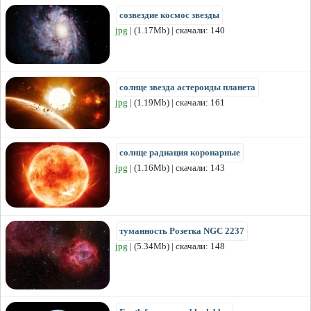
созвездие космос звезды
jpg
| (1.17Mb) | скачали: 140
солнце звезда астероиды планета
jpg
| (1.19Mb) | скачали: 161
солнце радиация коронарные
jpg
| (1.16Mb) | скачали: 143
туманность Розетка NGC 2237
jpg
| (5.34Mb) | скачали: 148