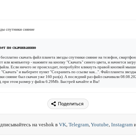
зды спутники сияние
вет по скачиванию
бесплатно скачать файл планета звезды спутники сияние на телефон, смартфон
т или компьютер - нажмите на кнопку "Скачать" синего цвета, и начнется загру
файла. Если ничего не происходит, попробуйте кликнуть правой кнопкой мыши
 "Скачать" и выберите пункт "Сохранить по ссылке как...". Файл планета звезд
ки сияние был скачан уже 160 раз(а). А последний раз файл скачивали 08.08.20
), при этом размер у файла 6.29Mb. Быстрей качайте и Вы!
Поделиться
дписывайтесь на veshok в
VK
,
Telegram
,
Youtube
,
Instagram