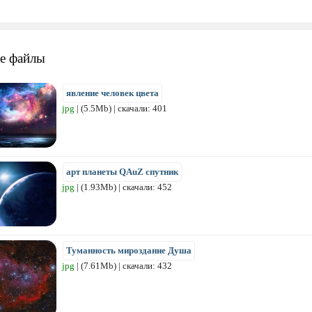
е файлы
явление человек цвета
jpg
| (5.5Mb) | скачали: 401
арт планеты QAuZ спутник
jpg
| (1.93Mb) | скачали: 452
Туманность мироздание Душа
jpg
| (7.61Mb) | скачали: 432