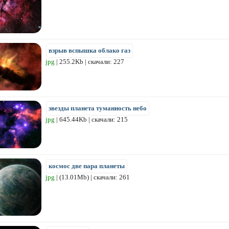
взрыв вспышка облако газ
jpg
| 255.2Kb | скачали: 227
звезды планета туманность небо
jpg
| 645.44Kb | скачали: 215
космос две пара планеты
jpg
| (13.01Mb) | скачали: 261