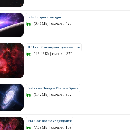
nebula space звезды
jpg
| (6.41Mb) | скачали: 425
IC 1795 Cassiopeia туманность
jpg
| 913.43Kb | скачали: 376
Galaxies Звезды Planets Space
jpg
| (1.42Mb) | скачали: 362
Eta Carinae находящаяся
jpg
| (7.09Mb) | скачали: 169