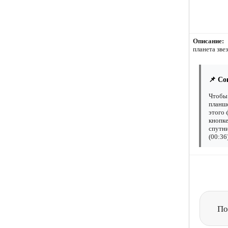
Описание:
планета зве
📌 Со
Чтобы 
планше
этого 
кнопке
спутни
(00:36
По