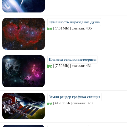
Туманность мироздание Душа
jpg
| (7.61Mb) | скачали: 435
Планета осколки метеориты
jpg
| (7.59Mb) | скачали: 431
Земля рендер графика станция
jpg
| 419.56Kb | скачали: 373