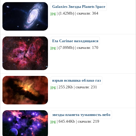
Galaxies Звезды Planets Space
jpg
| (1.42Mb) | скачали: 364
Eta Carinae находящаяся
jpg
| (7.09Mb) | скачали: 170
взрыв вспышка облако газ
jpg
| 255.2Kb | скачали: 231
звезды планета туманность небо
jpg
| 645.44Kb | скачали: 219