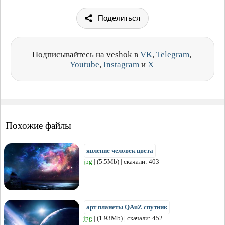
Поделиться
Подписывайтесь на veshok в
VK
,
Telegram
,
Youtube
,
Instagram
и
X
Похожие файлы
явление человек цвета
jpg
| (5.5Mb) | скачали: 403
арт планеты QAuZ спутник
jpg
| (1.93Mb) | скачали: 452