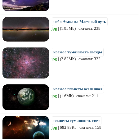
небо Атакама Млечный путь
jpg
| (1.95Mb) | скачали: 239
космос туманность звезды
jpg
| (2.82Mb) | скачали: 322
космос планеты вселенная
jpg
| (1.6Mb) | скачали: 211
планеты туманность свет
jpg
| 682.89Kb | скачали: 159