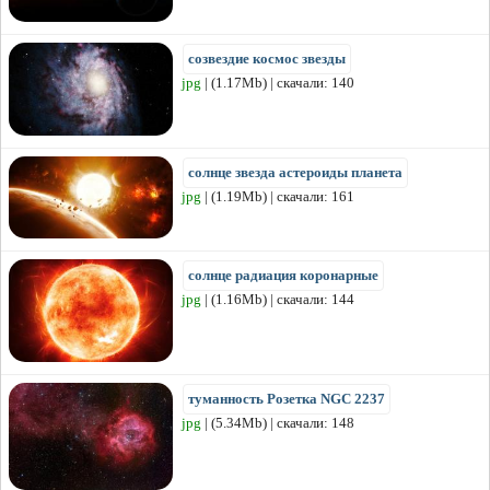
созвездие космос звезды
jpg
| (1.17Mb) | скачали: 140
солнце звезда астероиды планета
jpg
| (1.19Mb) | скачали: 161
солнце радиация коронарные
jpg
| (1.16Mb) | скачали: 144
туманность Розетка NGC 2237
jpg
| (5.34Mb) | скачали: 148