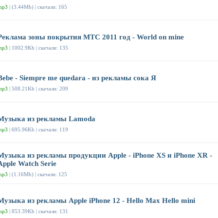
mp3
| (3.44Mb) | скачали: 165
Реклама зоны покрытия МТС 2011 год - World on mine
mp3
| 1002.9Kb | скачали: 135
Bebe - Siempre me quedara - из рекламы сока Я
mp3
| 508.21Kb | скачали: 209
Музыка из рекламы Lamoda
mp3
| 695.96Kb | скачали: 119
Музыка из рекламы продукции Apple - iPhone XS и iPhone XR -
Apple Watch Serie
mp3
| (1.16Mb) | скачали: 125
Музыка из рекламы Apple iPhone 12 - Hello Max Hello mini
mp3
| 853.39Kb | скачали: 131