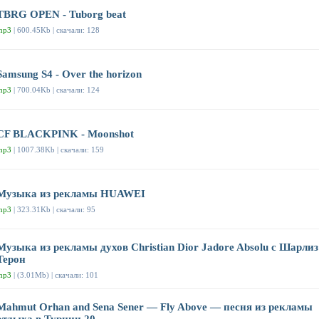
TBRG OPEN - Tuborg beat
mp3
| 600.45Kb | скачали: 128
Samsung S4 - Over the horizon
mp3
| 700.04Kb | скачали: 124
CF BLACKPINK - Moonshot
mp3
| 1007.38Kb | скачали: 159
Музыка из рекламы HUAWEI
mp3
| 323.31Kb | скачали: 95
Музыка из рекламы духов Christian Dior Jadore Absolu с Шарлиз
Терон
mp3
| (3.01Mb) | скачали: 101
Mahmut Orhan and Sena Sener — Fly Above — песня из рекламы