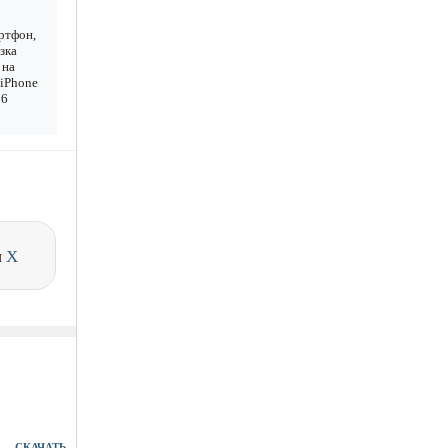
ртфон,
зка
 на
 iPhone
26
и
X
СКАЧАТЬ