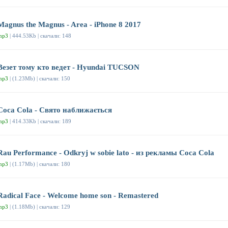
Magnus the Magnus - Area - iPhone 8 2017
mp3
| 444.53Kb | скачали: 148
Везет тому кто ведет - Hyundai TUCSON
mp3
| (1.23Mb) | скачали: 150
Coca Cola - Свято наближається
mp3
| 414.33Kb | скачали: 189
Rau Performance - Odkryj w sobie lato - из рекламы Coca Cola
mp3
| (1.17Mb) | скачали: 180
Radical Face - Welcome home son - Remastered
mp3
| (1.18Mb) | скачали: 129