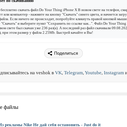
вет по скачиванию
бесплатно скачать файл Do Your Thing iPhone X В новом свете на телефон, сма
т или компьютер - нажмите на кнопку "Скачать" синего цвета, и начнется загру
файла. Если ничего не происходит, попробуйте кликнуть правой кнопкой мыши
 "Скачать" и выберите пункт "Сохранить по ссылке как...". Файл Do Your Thing
вом свете был скачан уже 236 раз(а). А последний раз файл скачивали 09.08.20
), при этом размер у файла 2.25Mb. Быстрей качайте и Вы!
Поделиться
дписывайтесь на veshok в
VK
,
Telegram
,
Youtube
,
Instagram
е файлы
Из рекламы Nike Не дай себя остановить - Just do it