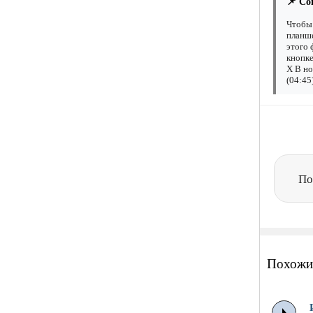
📌 Со
Чтобы 
планше
этого 
кнопке
X В но
(04:45
По
Похожи