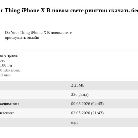
r Thing iPhone X В новом свете рингтон скачать б
Do Your Thing iPhone X В новом свете
прослушать онлайн
я о трэке:
reo
4100 Гц
0 Кбит/сек.
58 мин
2.25Mb
236 раз(а)
качивание:
09.08.2026 (04:45)
вления:
02.05.2020 (21:43)
mp3