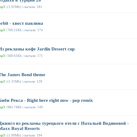
отдыха в Турции 20
mp3
| (1.01Mb) | скачали: 181
orbit - хвост павлина
mp3
| 708.21Kb | скачали: 174
Из рекламы кофе Jardin Dessert cup
mp3
| 568.61Kb | скачали: 171
The James Bond theme
mp3
| (1.31Mb) | скачали: 129
Биби Рекса - Right here right now - pop remix
mp3
| 984.74Kb | скачали: 149
Джингл из рекламы турецкого отеля с Натальей Водяновой -
Maxx Royal Resorts
mp3
| (1.99Mb) | скачали: 194