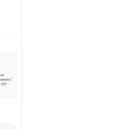
ла.
качать"
 165