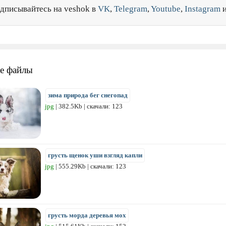
дписывайтесь на veshok в
VK
,
Telegram
,
Youtube
,
Instagram
е файлы
зима природа бег снегопад
jpg
| 382.5Kb | скачали: 123
грусть щенок уши взгляд капли
jpg
| 555.29Kb | скачали: 123
грусть морда деревья мох