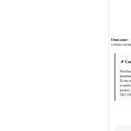
Описание:
собака взгля
📌 Со
Чтобы 
компью
Если н
и выбе
раз(а)
381.19