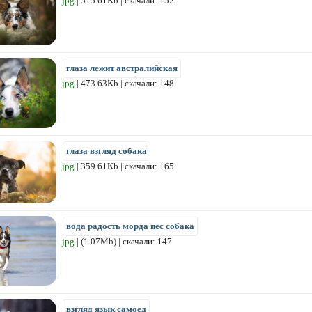
jpg
| 515.61Kb | скачали: 152
глаза лежит австралийская
jpg
| 473.63Kb | скачали: 148
глаза взгляд собака
jpg
| 359.61Kb | скачали: 165
вода радость морда пес собака
jpg
| (1.07Mb) | скачали: 147
взгляд язык самоед