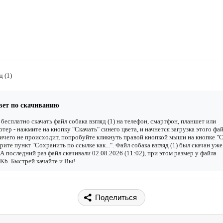
д (1)
вет по скачиванию
бесплатно скачать файл собака взгляд (1) на телефон, смартфон, планшет или
тер - нажмите на кнопку "Скачать" синего цвета, и начнется загрузка этого фай
ичего не происходит, попробуйте кликнуть правой кнопкой мыши на кнопке "С
рите пункт "Сохранить по ссылке как...". Файл собака взгляд (1) был скачан уже
. А последний раз файл скачивали 02.08.2026 (11:02), при этом размер у файла
Kb. Быстрей качайте и Вы!
Поделиться