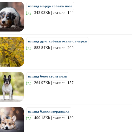
взгляд морда собака поза
jpg
| 342.03Kb | скачали: 144
взгляд друг собака осень овчарка
jpg
| 883.84Kb | скачали: 200
взгляд боке стоит поза
jpg
| 264.97Kb | скачали: 157
взгляд блики мордашка
jpg
| 400.18Kb | скачали: 130