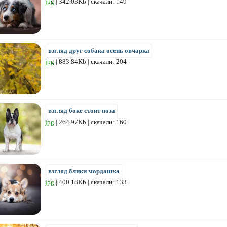
jpg
| 342.03Kb | скачали: 149
взгляд друг собака осень овчарка
jpg
| 883.84Kb | скачали: 204
взгляд боке стоит поза
jpg
| 264.97Kb | скачали: 160
взгляд блики мордашка
jpg
| 400.18Kb | скачали: 133