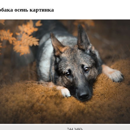
обака осень картинка
744.34Kb