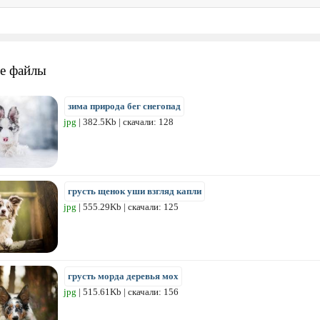
е файлы
зима природа бег снегопад
jpg
| 382.5Kb | скачали: 128
грусть щенок уши взгляд капли
jpg
| 555.29Kb | скачали: 125
грусть морда деревья мох
jpg
| 515.61Kb | скачали: 156