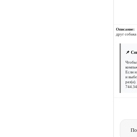
Описание:
друг собака
📌 Со
Чтобы 
компью
Если н
и выбе
раз(а)
744.34
По