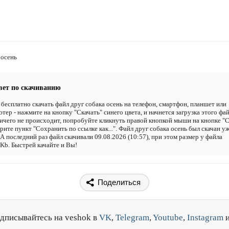
 осень
вет по скачиванию
бесплатно скачать файл друг собака осень на телефон, смартфон, планшет или
тер - нажмите на кнопку "Скачать" синего цвета, и начнется загрузка этого фай
ичего не происходит, попробуйте кликнуть правой кнопкой мыши на кнопке "С
рите пункт "Сохранить по ссылке как...". Файл друг собака осень был скачан у
. А последний раз файл скачивали 09.08.2026 (10:57), при этом размер у файла
Kb. Быстрей качайте и Вы!
Поделиться
дписывайтесь на veshok в
VK
,
Telegram
,
Youtube
,
Instagram