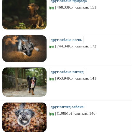
друг собака природа
jpg
| 468.33Kb | скачали: 151
друг собака осень
jpg
| 744.34Kb | скачали: 172
друг собака взгляд
jpg
| 953.94Kb | скачали: 141
друг взгляд собака
jpg
| (1.08Mb) | скачали: 146