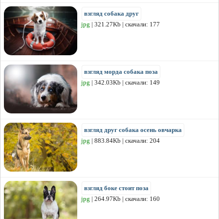
взгляд собака друг
jpg
| 321.27Kb | скачали: 177
взгляд морда собака поза
jpg
| 342.03Kb | скачали: 149
взгляд друг собака осень овчарка
jpg
| 883.84Kb | скачали: 204
взгляд боке стоит поза
jpg
| 264.97Kb | скачали: 160