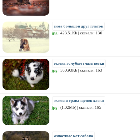
зима большой друг платок
jpg
| 423.51Kb | скачали: 136
зелень голубые глаза ветки
jpg
| 560.93Kb | скачали: 163
зеленая трава щенок хаски
jpg
| (1.02Mb) | скачали: 165
животные кот собака