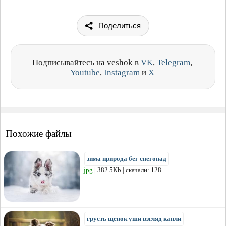
Поделиться
Подписывайтесь на veshok в
VK
,
Telegram
,
Youtube
,
Instagram
и
X
Похожие файлы
зима природа бег снегопад
jpg
| 382.5Kb | скачали: 128
грусть щенок уши взгляд капли