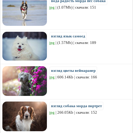
вода радость морда пес собака
jpg
| (1.07Mb) | скачали: 151
взгляд язык самоед
jpg
| (1.57Mb) | скачали: 189
взгляд цветы веймаранер
jpg
| 606.14Kb | скачали: 166
взгляд собака морда портрет
jpg
| 266.05Kb | скачали: 152