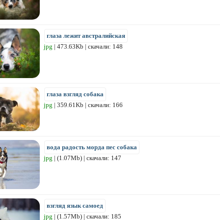
глаза лежит австралийская
jpg
| 473.63Kb | скачали: 148
глаза взгляд собака
jpg
| 359.61Kb | скачали: 166
вода радость морда пес собака
jpg
| (1.07Mb) | скачали: 147
взгляд язык самоед
jpg
| (1.57Mb) | скачали: 185