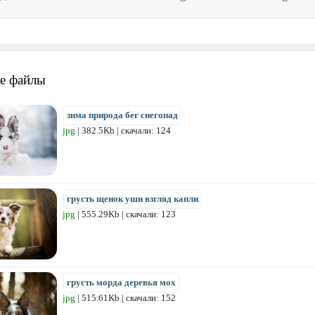
е файлы
зима природа бег снегопад
jpg
| 382.5Kb | скачали: 124
грусть щенок уши взгляд капли
jpg
| 555.29Kb | скачали: 123
грусть морда деревья мох
jpg
| 515.61Kb | скачали: 152