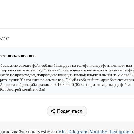
ь друг
вет по скачиванию
бесплатно скачать файл собака бигль друг на телефон, смартфон, планшет или
тер - нажмите на кнопку "Скачать" синего цвета, и начнется загрузка этого фай
ичего не происходит, попробуйте кликнуть правой кнопкой мыши на кнопке "С
рите пункт "Сохранить по ссылке как...". Файл собака бигль друг был скачан у
. А последний раз файл скачивали 01.08.2026 (05:05), при этом размер у файла
Kb. Быстрей качайте и Вы!
Поделиться
дписывайтесь на veshok в
VK
,
Telegram
,
Youtube
,
Instagram