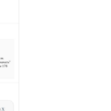
ла.
качать"
же 178
и
X