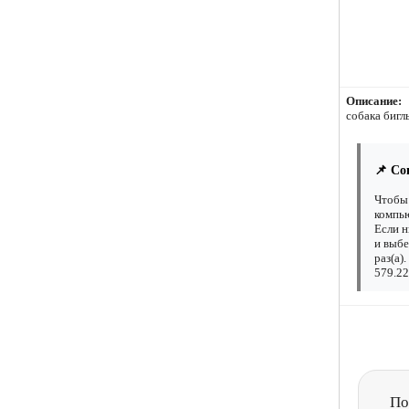
Описание:
собака бигл
📌 Со
Чтобы 
компью
Если н
и выбе
раз(а)
579.22
По