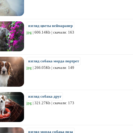
взгляд цветы веймаранер
jpg
| 606.14Kb | скачали: 163
взгляд собака морда портрет
jpg
| 266.05Kb | скачали: 149
взгляд собака друг
jpg
| 321.27Kb | скачали: 173
взгляд морда собака поза