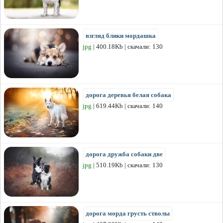
взгляд блики мордашка
jpg
| 400.18Kb | скачали: 130
дорога деревья белая собака
jpg
| 619.44Kb | скачали: 140
дорога дружба собаки две
jpg
| 510.19Kb | скачали: 130
дорога морда грусть стволы