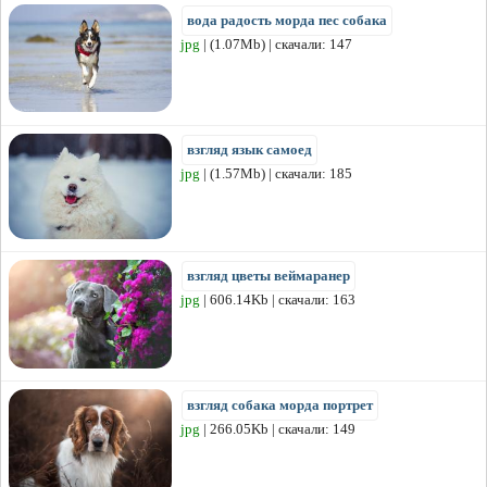
вода радость морда пес собака
jpg
| (1.07Mb) | скачали: 147
взгляд язык самоед
jpg
| (1.57Mb) | скачали: 185
взгляд цветы веймаранер
jpg
| 606.14Kb | скачали: 163
взгляд собака морда портрет
jpg
| 266.05Kb | скачали: 149