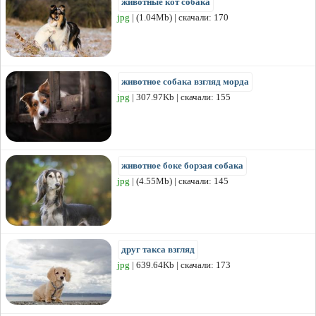
животные кот собака
jpg
| (1.04Mb) | скачали: 170
животное собака взгляд морда
jpg
| 307.97Kb | скачали: 155
животное боке борзая собака
jpg
| (4.55Mb) | скачали: 145
друг такса взгляд
jpg
| 639.64Kb | скачали: 173