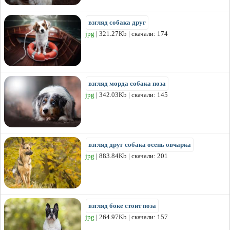
взгляд собака друг
jpg
| 321.27Kb | скачали: 174
взгляд морда собака поза
jpg
| 342.03Kb | скачали: 145
взгляд друг собака осень овчарка
jpg
| 883.84Kb | скачали: 201
взгляд боке стоит поза
jpg
| 264.97Kb | скачали: 157