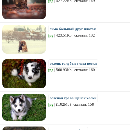
jpg
| 427.22Kb | скачали: 149
зима большой друг платок
jpg
| 423.51Kb | скачали: 132
зелень голубые глаза ветки
jpg
| 560.93Kb | скачали: 160
зеленая трава щенок хаски
jpg
| (1.02Mb) | скачали: 158