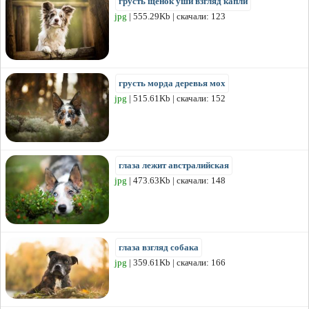
грусть щенок уши взгляд капли
jpg
| 555.29Kb | скачали: 123
грусть морда деревья мох
jpg
| 515.61Kb | скачали: 152
глаза лежит австралийская
jpg
| 473.63Kb | скачали: 148
глаза взгляд собака
jpg
| 359.61Kb | скачали: 166