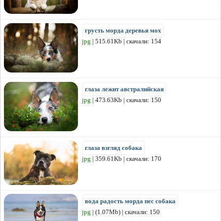
грусть морда деревья мох
jpg
| 515.61Kb | скачали: 154
глаза лежит австралийская
jpg
| 473.63Kb | скачали: 150
глаза взгляд собака
jpg
| 359.61Kb | скачали: 170
вода радость морда пес собака
jpg
| (1.07Mb) | скачали: 150