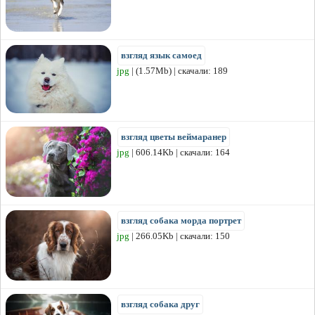
взгляд язык самоед
jpg
| (1.57Mb) | скачали: 189
взгляд цветы веймаранер
jpg
| 606.14Kb | скачали: 164
взгляд собака морда портрет
jpg
| 266.05Kb | скачали: 150
взгляд собака друг