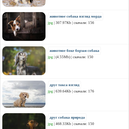
животное собака взгляд морда
jpg
| 307.97Kb | скачали: 156
животное боке борзая собака
jpg
| (4.55Mb) | скачали: 150
друг такса взгляд
jpg
| 639.64Kb | скачали: 176
друг собака природа
jpg
| 468.33Kb | скачали: 150