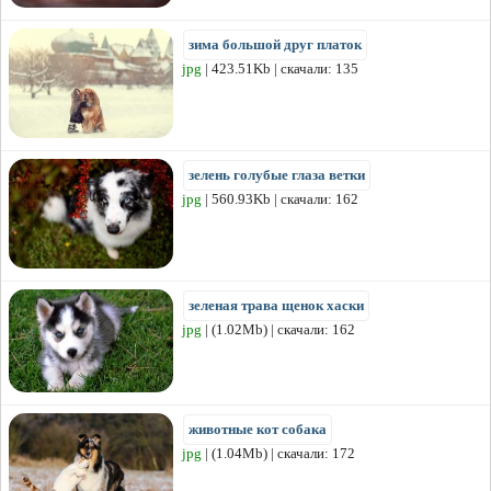
зима большой друг платок
jpg
| 423.51Kb | скачали: 135
зелень голубые глаза ветки
jpg
| 560.93Kb | скачали: 162
зеленая трава щенок хаски
jpg
| (1.02Mb) | скачали: 162
животные кот собака
jpg
| (1.04Mb) | скачали: 172