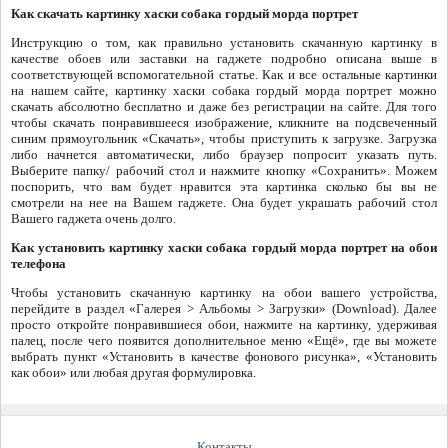
Как скачать картинку хаски собака гордый морда портрет
Инструкцию о том, как правильно установить скачанную картинку в
качестве обоев или заставки на гаджете подробно описана выше в
соответствующей вспомогательной статье. Как и все остальные картинки
на нашем сайте, картинку хаски собака гордый морда портрет можно
скачать абсолютно бесплатно и даже без регистрации на сайте. Для того
чтобы скачать понравившееся изображение, кликните на подсвеченный
синим прямоугольник «Скачать», чтобы приступить к загрузке. Загрузка
либо начнется автоматически, либо браузер попросит указать путь.
Выберите папку/ рабочий стол и нажмите кнопку «Сохранить». Можем
поспорить, что вам будет нравится эта картинка сколько бы вы не
смотрели на нее на Вашем гаджете. Она будет украшать рабочий стол
Вашего гаджета очень долго.
Как установить картинку хаски собака гордый морда портрет на обои
телефона
Чтобы установить скачанную картинку на обои вашего устройства,
перейдите в раздел «Галерея > Альбомы > Загрузки» (Download). Далее
просто откройте понравившиеся обои, нажмите на картинку, удерживая
палец, после чего появится дополнительное меню «Ещё», где вы можете
выбрать пункт «Установить в качестве фонового рисунка», «Установить
как обои» или любая другая формулировка.
Контакты