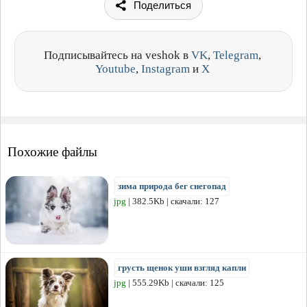
Поделиться
Подписывайтесь на veshok в
VK
,
Telegram
,
Youtube
,
Instagram
и
X
Похожие файлы
зима природа бег снегопад
jpg
| 382.5Kb | скачали: 127
грусть щенок уши взгляд капли
jpg
| 555.29Kb | скачали: 125