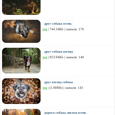
друг собака осень
jpg
| 744.34Kb | скачали: 170
друг собака взгляд
jpg
| 953.94Kb | скачали: 140
друг взгляд собака
jpg
| (1.08Mb) | скачали: 145
дорога собака листья осень