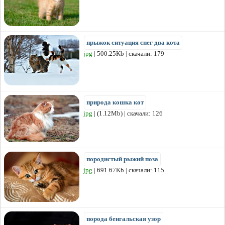
прыжок ситуация снег два кота
jpg
| 500.25Kb | скачали: 179
природа кошка кот
jpg
| (1.12Mb) | скачали: 126
породистый рыжий поза
jpg
| 691.67Kb | скачали: 115
порода бенгальская узор