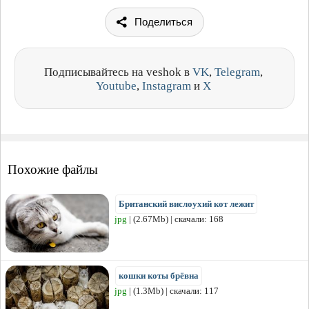
Поделиться
Подписывайтесь на veshok в
VK
,
Telegram
,
Youtube
,
Instagram
и
X
Похожие файлы
Британский вислоухий кот лежит
jpg
| (2.67Mb) | скачали: 168
кошки коты брёвна
jpg
| (1.3Mb) | скачали: 117