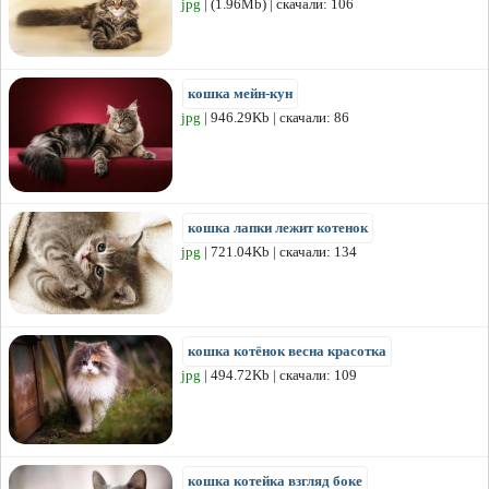
jpg
| (1.96Mb) | скачали: 106
кошка мейн-кун
jpg
| 946.29Kb | скачали: 86
кошка лапки лежит котенок
jpg
| 721.04Kb | скачали: 134
кошка котёнок весна красотка
jpg
| 494.72Kb | скачали: 109
кошка котейка взгляд боке