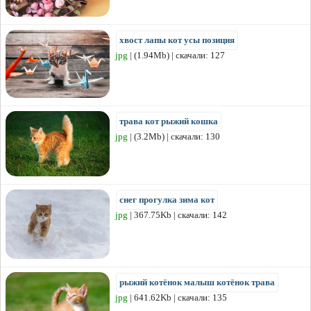
хвост лапы кот усы позиция
jpg
| (1.94Mb) | скачали: 127
трава кот рыжий кошка
jpg
| (3.2Mb) | скачали: 130
снег прогулка зима кот
jpg
| 367.75Kb | скачали: 142
рыжий котёнок малыш котёнок трава
jpg
| 641.62Kb | скачали: 135