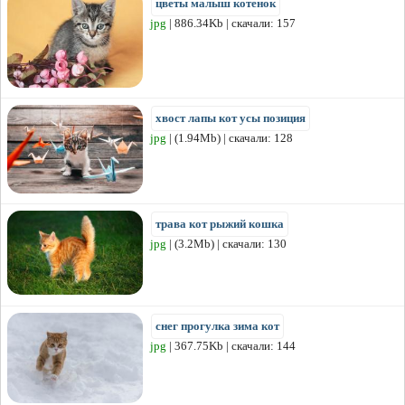
цветы малыш котенок
jpg
| 886.34Kb | скачали: 157
хвост лапы кот усы позиция
jpg
| (1.94Mb) | скачали: 128
трава кот рыжий кошка
jpg
| (3.2Mb) | скачали: 130
снег прогулка зима кот
jpg
| 367.75Kb | скачали: 144