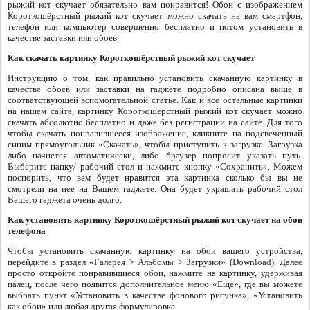
рыжий кот скучает обязательно вам понравится! Обои с изображением
Короткошёрстный рыжий кот скучает можно скачать на вам смартфон,
телефон или компьютер совершенно бесплатно и потом установить в
качестве заставки или обоев.
Как скачать картинку Короткошёрстный рыжий кот скучает
Инструкцию о том, как правильно установить скачанную картинку в
качестве обоев или заставки на гаджете подробно описана выше в
соответствующей вспомогательной статье. Как и все остальные картинки
на нашем сайте, картинку Короткошёрстный рыжий кот скучает можно
скачать абсолютно бесплатно и даже без регистрации на сайте. Для того
чтобы скачать понравившееся изображение, кликните на подсвеченный
синим прямоугольник «Скачать», чтобы приступить к загрузке. Загрузка
либо начнется автоматически, либо браузер попросит указать путь.
Выберите папку/ рабочий стол и нажмите кнопку «Сохранить». Можем
поспорить, что вам будет нравится эта картинка сколько бы вы не
смотрели на нее на Вашем гаджете. Она будет украшать рабочий стол
Вашего гаджета очень долго.
Как установить картинку Короткошёрстный рыжий кот скучает на обои
телефона
Чтобы установить скачанную картинку на обои вашего устройства,
перейдите в раздел «Галерея > Альбомы > Загрузки» (Download). Далее
просто откройте понравившиеся обои, нажмите на картинку, удерживая
палец, после чего появится дополнительное меню «Ещё», где вы можете
выбрать пункт «Установить в качестве фонового рисунка», «Установить
как обои» или любая другая формулировка.