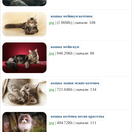
кошка мейнкун котенок
jpg
| (1.96Mb) | скачали: 108
кошка мейн-кун
jpg
| 946.29Kb | скачали: 86
кошка лапки лежит котенок
jpg
| 721.04Kb | скачали: 134
кошка котёнок весна красотка
jpg
| 494.72Kb | скачали: 111